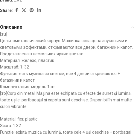
Brand:
ZXZ
Share:
Описание
[:ru]
Цельнометаллический корпус. Машинка оснащена звуковыми и
световыми эффектами, открываются все двери, багажник и капот.
Представлена в нескольких ярких цветах.
Материал: железо, пластик
Масштаб: 1: 32
Функция: есть музыка со светом, все 4 двери открываются +
багажник и капот
Комплектация: модель 1шт.
[:ro]
Corp din metal.
Mașina este echipată cu efecte de sunet și lumină,
toate ușile, portbagajul și capota sunt deschise.
Disponibil în mai multe
culori vibrante.
Material: fier, plastic
Scara: 1:32
Funcție: există muzică cu lumină, toate cele 4 uși deschise + portbagaj