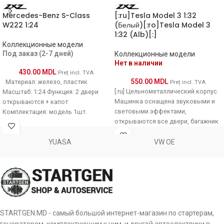
Mercedes-Benz S-Class
[:ru]Tesla Model 3 1:32
W222 1:24
(Белый)[:ro]Tesla Model 3
1:32 (Alb)[:]
Коллекционные модели
Под заказ (2-7 дней)
Коллекционные модели
Нет в наличии
430.00
MDL
Preț incl. TVA
550.00
MDL
Материал: железо, пластик
Preț incl. TVA
[:ru] Цельнометаллический корпус.
Масштаб: 1:24 Функция: 2 двери
Машинка оснащена звуковыми и
открываются + капот
световыми эффектами,
Комплектация: модель 1шт.
открываются все двери, багажник
Material: fier, plastic Scara: 1:24
и капот. Представлена в
нескольких ярких цветах.
YUASA
VW OE
STARTGEN.MD - самый большой интернет-магазин по стартерам,
генератором, комплектующим к ним, и другой автоэлектрики в