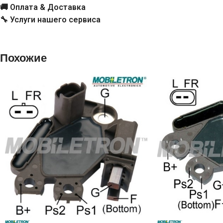
IB348
🚚 Оплата & Доставка
🔧 Услуги нашего сервиса
IB350
IB351
Похожие
IB370
IB370A
VRG46409
Используется для агригатов
Применяется для авто
[:ro]