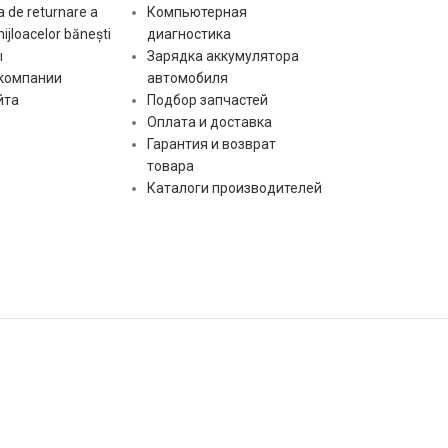
ct:
Тип раз
 de returnare a
Компьютерная
mijloacelor bănești
диагностика
ы
Зарядка аккумулятора
Расcтоя
 компании
автомобиля
lf:
крепеж
йта
Подбор запчастей
отверст
Оплата и доставка
Гарантия и возврат
Диамет
товара
sr:
коллект
Каталоги производителей