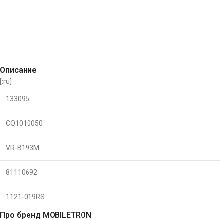
Описание
[:ru]
133095
CQ1010050
VR-B193M
81110692
1121-019RS
Про бренд MOBILETRON