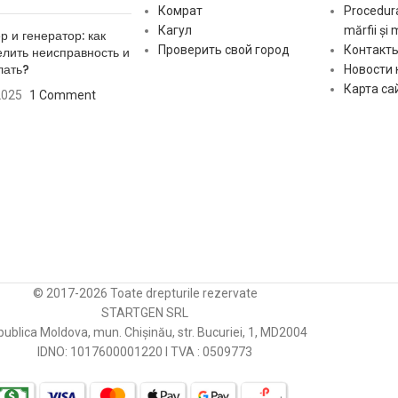
Комрат
Procedura
Кагул
mărfii și 
р и генератор: как
WAI / TRANSPO
Проверить свой город
Контакт
лить неисправность и
лать?
Новости
WOODAUTO
Карта са
2025
1 Comment
© 2017-2026 Toate drepturile rezervate
STARTGEN SRL
ublica Moldova, mun. Chișinău, str. Bucuriei, 1, MD2004
IDNO: 1017600001220 I TVA : 0509773