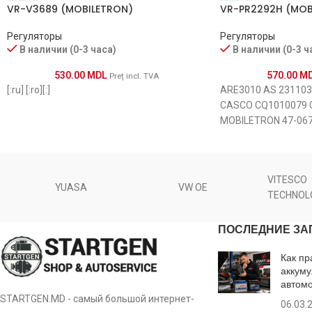
VR-V3689 (MOBILETRON)
VR-PR2292H (MOB
133095
Регуляторы
Регуляторы
В наличии (0-3 часа)
В наличии (0-3 ч
CQ1010050
530.00
MDL
570.00
M
Preț incl. TVA
[:ru] [:ro][:]
ARE3010 AS 23110
VR-B193M
CASCO CQ1010079 
MOBILETRON 47-067
81110692
POWERMAX 1127-01
VALEO 2542292C
1121-019RS
VITESCO
YUASA
VW OE
TECHNOL
IB348
ПОСЛЕДНИЕ ЗА
IB350
Как пр
аккуму
IB351
автом
STARTGEN.MD - самый большой интернет-
06.03.
IB370