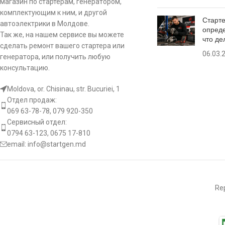
магазин по стартерам, генератором,
комплектующим к ним, и другой
Старте
IB370A
автоэлектрики в Молдове.
опреде
Так же, на нашем сервисе вы можете
что де
сделать ремонт вашего стартера или
VRG46409
06.03.
генератора, или получить любую
консультацию.
[:]
Moldova, or. Chisinau, str. Bucuriei, 1
Отдел продаж:
069 63-78-78, 079 920-350
Сервисный отдел:
0794 63-123, 0675 17-810
email:
info@startgen.md
Rep