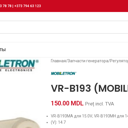
3 78 78 | +373 794 63 123
КТЫ
Главная
/
Запчасти генератора
/
Регулят
VR-B193 (MOBIL
150.00
MDL
Preț incl. TVA
VR-B193MA для 15.0V; VR-B193MH для 14
(V): 14.7