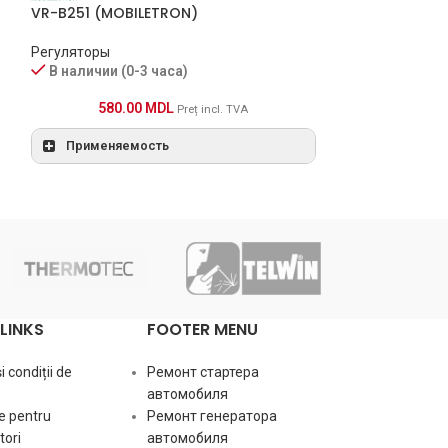
VR-B251 (MOBILETRON)
VR-B247 (MOBI
Регуляторы
Регуляторы
В наличии (0-3 часа)
В наличии (0-
580.00
MDL
610.0
Preț incl. TVA
Применяемость
vo:
Напряж
Рабоче
sv:
напряж
st:
Тип сиг
LINKS
FOOTER MENU
id:
BSS, LIN
 condiții de
Ремонт стартера
автомобиля
e pentru
Ремонт генератора
ori
автомобиля