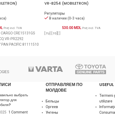
ILETRON)
VR-B254 (MOBILETRON)
CARGO
Регуляторы
аса)
В наличии (0-3 часа)
CQ
DL
530.00
MDL
Preț incl. TVA
Preț incl. TVA
3 CARGO CRE15131GS
[:ru] [:ro][:]
MOBILETRON
CQ VR-PR2292
 PAN PACIFIC 81111510
POWERMAX
0RS RS 2541940
RS
OGIES
WAI / TRANSPO
ПИСИ
ОТПРАВЛЯЕМ ПО
USEFUL 
WAI / TRANSPO
МОЛДОВЕ
авильно выбрать
Termeni și
лятор для
WAI / TRANSPO
Бельцы
utilizare
обиля?
Оргеев
Informaţi
2025
1 Comment
Унгены
Consumat
WAI / TRANSPO