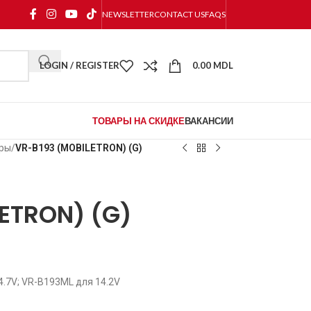
NEWSLETTER
CONTACT US
FAQS
LOGIN / REGISTER
0.00
MDL
ТОВАРЫ НА СКИДКЕ
ВАКАНСИИ
оры
/
VR-B193 (MOBILETRON) (G)
ETRON) (G)
.7V; VR-B193ML для 14.2V