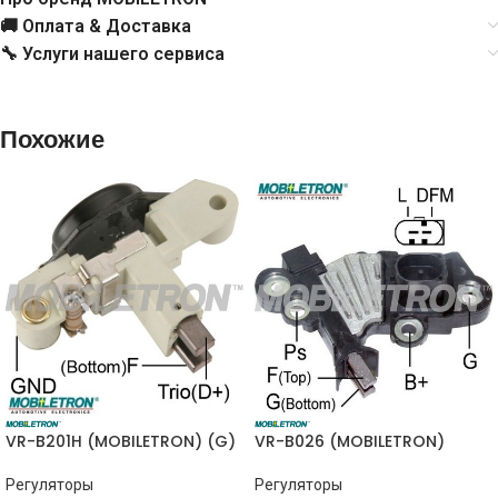
F00M144139
BOSCH
🚚 Оплата & Доставка
🔧 Услуги нашего сервиса
F00M145248
BOSCH
Похожие
F00M145358
BOSCH
233729
CARGO
333259
CARGO
CQ1010026
CQ
0031542806
MERCEDES
0031545506
MERCEDES
VR-B201H (MOBILETRON) (G)
VR-B026 (MOBILETRON)
0031545606
MERCEDES
Регуляторы
Регуляторы