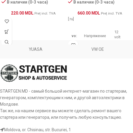
В наличии (0-3 часа)
В наличии (0-3 часа)
VR-B264
MOBILETRON
220.00
MDL
660.00
MDL
Preț incl. TVA
Preț incl. TVA
[:ru]
1110518
POWERMAX
12
81110518
POWERMAX
vo:
Напряжение
volt
YUASA
VW OE
1121-082RS
RS
14.5
Рабочее
sv:
volt
напряжение
IB248
WAI / TRANSPO
L-
st:
Тип сигнала
VRG46428
WOODAUTO
DFM(FR)
STARTGEN.MD - самый большой интернет-магазин по стартерам,
id:
BSS, LIN IDE
генератором, комплектующим к ним, и другой автоэлектрики в
Молдове.
Тип питания
Так же, на нашем сервисе вы можете сделать ремонт вашего
ps:
Stator
регулятора
стартера или генератора, или получить любую консультацию.
Тип
Moldova, or. Chisinau, str. Bucuriei, 1
ct:
A-Circuit