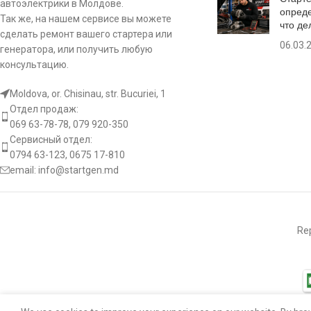
57619
автоэлектрики в Молдове.
опреде
Так же, на нашем сервисе вы можете
что де
Расстояни
9RC2054
сделать ремонт вашего стартера или
81114946
lf:
крепежны
06.03.
генератора, или получить любую
отверстия
47-056
консультацию.
052.000.357
Moldova, or. Chisinau, str. Bucuriei, 1
576187
[:]
1127-002RS
Отдел продаж:
069 63-78-78, 079 920-350
57619
YR-963
Сервисный отдел:
0794 63-123, 0675 17-810
81114946
email:
info@startgen.md
2521335
052.000.357
2541392
Rep
1127-002RS
2541404
YR-963
2541433
2521335