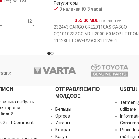
DL
Preț incl. TVA
Регуляторы
В наличии (0-3 часа)
LUCAS
MAGNETI MARELLI
355.00
MDL
12
Preț incl. TVA
е
LUCAS
volt
232443 CARGO CRE20110AS CASCO
MAGNETI MARELLI
CQ1010232 CQ VR-H2000-50 MOBILETRON
1112801 POWERMAX 81112801
LUCAS
14.5
MERCEDES
POWERMAX 1124-008RS RS YR-716
volt
е
UNIPOINT IH769 WAI / TRANSPO
MAGNETI MARELLI
MERCEDES
L-
а
MAGNETI MARELLI
OGIES
DFM(FR)
MOBILETRON
ПИСИ
ОТПРАВЛЯЕМ ПО
USEFUL 
MAGNETI MARELLI
MOTOROLA
МОЛДОВЕ
авильно выбрать
Termeni și
MERCEDES
лятор для
я
PAN PACIFIC
Бельцы
utilizare
Stator
обиля?
Оргеев
Informaţi
MERCEDES
2025
1 Comment
Унгены
Consumat
PEUGEOT
A-
Комрат
Procedura
кания
Circuit
MOBILETRON
Кагул
mărfii și 
р и генератор: как