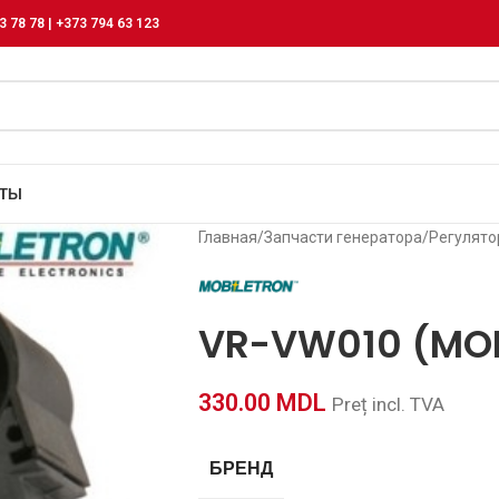
3 78 78 | +373 794 63 123
КТЫ
Главная
/
Запчасти генератора
/
Регулят
VR-VW010 (MOB
330.00
MDL
Preț incl. TVA
БРЕНД