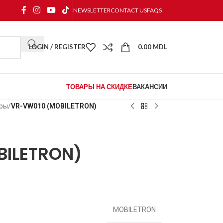
NEWSLETTER
CONTACT US
FAQS
LOGIN / REGISTER
0.00
MDL
ТОВАРЫ НА СКИДКЕ
ВАКАНСИИ
оры
/
VR-VW010 (MOBILETRON)
ILETRON)
MOBILETRON