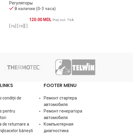
Регуляторы
Регуляторы
В наличии (0-3 часа)
В наличии (0-
120.00
MDL
560.0
Preț incl. TVA
[:ru] [:ro][:]
[:ru] F00M14525
BOSCH F00MA45
333258 CARGO C
HUCO VR-B262 M
POWERMAX 8111
LINKS
FOOTER MENU
 condiții de
Ремонт стартера
автомобиля
e pentru
Ремонт генератора
ori
автомобиля
 de returnare a
Компьютерная
mijloacelor bănești
диагностика