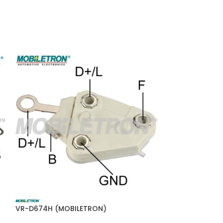
VR-D674H (MOBILETRON)
VR-B262 (MOBI