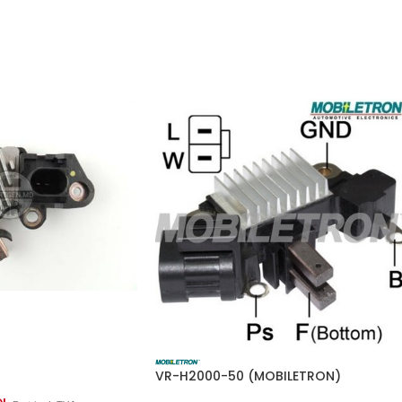
CASCO
CQ
CASCO
DIXIE
CASCO
ERA
CQ
HITACHI
CQ
HITACHI
DIXIE
LUCAS
ERA
LUCAS
)
HITACHI
LUCAS
VR-H2000-50 (MOBILETRON)
HITACHI
MAGNETI MARELLI