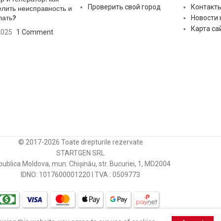
PEUGEOT
Проверить свой город
Контакт
лить неисправность и
лать?
е между
Новости
MOTOROLA
POWERMAX
ми
79 mm
Карта са
2025
1 Comment
ми
PAN PACIFIC
PSH
PEUGEOT
RS
PEUGEOT
UNIPOINT
POWERMAX
VALEO
© 2017-2026 Toate drepturile rezervate
PSH
VALEO
STARTGEN SRL
ublica Moldova, mun. Chișinău, str. Bucuriei, 1, MD2004
RS
VALEO
IDNO: 1017600001220 I TVA : 0509773
UNIPOINT
VALEO
VALEO