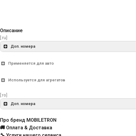
Описание
[:ru]
Доп. номера
133988
Применяется для авто
134475
Используется для агрегатов
CRE15111AS
[:ro]
Доп. номера
CRE15124
133988
[:]
Про бренд MOBILETRON
CRE15124GS
🚚 Оплата & Доставка
134475
🔧 Услуги нашего сервиса
CQ1010015