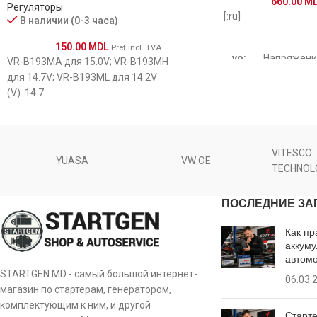
660.00
M
Регуляторы
[:ru]
В наличии (0-3 часа)
21225183
943356220
150.00
MDL
Preț incl. TVA
vo:
Напряжени
2131049
VR-B193MA для 15.0V; VR-B193MH
943356220010
для 14.7V; VR-B193ML для 14.2V
(V): 14.7
UCB245
0021549106
Рабочее
sv:
напряжени
940038186
21549106
VITESCO
YUASA
VW OE
st:
Тип сигнал
943356220
TECHNOL
VR-VW010
ПОСЛЕДНИЕ ЗА
943356220010
id:
BSS, LIN IDE
9RC2054
Как пр
0021549106
аккуму
Тип питани
47-056
ps:
автом
регулятора
STARTGEN.MD - самый большой интернет-
21549106
06.03.
576187
магазин по стартерам, генератором,
ct:
Тип размы
комплектующим к ним, и другой
VR-VW010
Старте