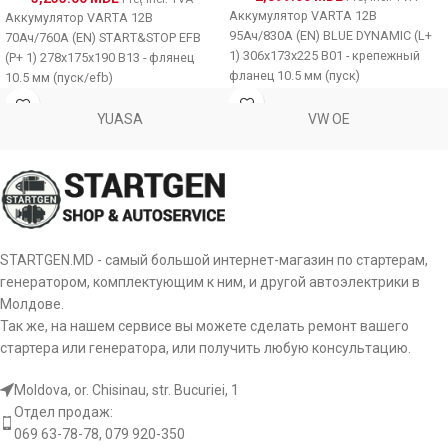
Аккумулятор VARTA 12В
Аккумулятор VARTA 12В
95Ач/830A (EN) BLUE DYNAMIC (L+
70Ач/760A (EN) START&STOP EFB
1) 306x173x225 B01 - крепежный
(P+ 1) 278x175x190 B13 - флянец
фланец 10.5 мм (пуск)
10.5 мм (пуск/efb)
YUASA
VW OE
STARTGEN.MD - самый большой интернет-магазин по стартерам,
генератором, комплектующим к ним, и другой автоэлектрики в
Молдове.
Так же, на нашем сервисе вы можете сделать ремонт вашего
стартера или генератора, или получить любую консультацию.
Moldova, or. Chisinau, str. Bucuriei, 1
Отдел продаж:
069 63-78-78, 079 920-350