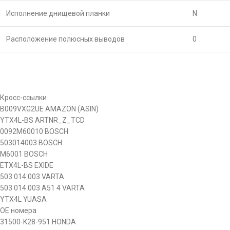
Исполнение днищевой планки
N
Расположение полюсных выводов
0
Кросс-ссылки
B009VXG2UE
AMAZON (ASIN)
YTX4L-BS
ARTNR_Z_TCD
0092M60010
BOSCH
503014003
BOSCH
M6001
BOSCH
ETX4L-BS
EXIDE
503 014 003
VARTA
503 014 003 A51 4
VARTA
YTX4L
YUASA
OE номера
31500-K28-951
HONDA