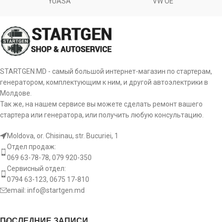
YUASA
VW OE
бендикса
Диаметр зубчатки [ mm ]
52
Диаметр
29.2
шестерни
od:
mm
бендикса
[:]
внешний
STARTGEN.MD - самый большой интернет-магазин по стартерам,
Вращение
генератором, комплектующим к ним, и другой автоэлектрики в
ro:
CR
бендикса
Молдове.
Так же, на нашем сервисе вы можете сделать ремонт вашего
Длина
le:
87 mm
стартера или генератора, или получить любую консультацию.
Бендикса
Moldova, or. Chisinau, str. Bucuriei, 1
Количество
Отдел продаж:
sp:
шлицов
069 63-78-78, 079 920-350
бендикса
Сервисный отдел:
0794 63-123, 0675 17-810
Диаметр
email:
info@startgen.md
шестерни
id:
бендикса
внутренний
ПОСЛЕДНИЕ ЗАПИСИ