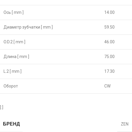
Ось [ mm ]
14.00
Диаметр зубчатки [ mm ]
59.50
O.D.2 [ mm ]
46.00
Длина [ mm ]
75.00
L.2 [ mm ]
17.30
Оборот
CW
[:]
БРЕНД
ZEN