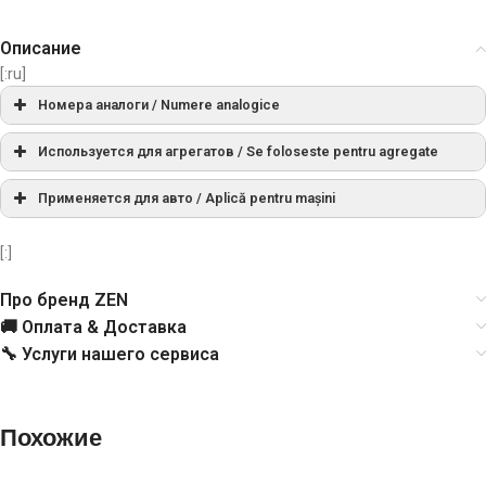
Описание
[:ru]
Номера аналоги / Numere analogice
2006209407
BOSCH
Используется для агрегатов / Se foloseste pentru agregate
СПРАВОЧНЫЙ НОМЕР
PRODUCER
Применяется для авто / Aplică pentru mașini
2006209437
BOSCH
[:]
0001358200
BOSCH
2006209737
BOSCH
Про бренд ZEN
0001358201
BOSCH
131711
CARGO
🚚 Оплата & Доставка
🔧 Услуги нашего сервиса
0001358202
BOSCH
CQ2010368
CQ
715F11000MA
FORD
225123
ERA
Похожие
755F11000BB
FORD
2844
GHIBAUDI