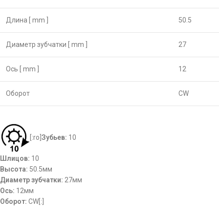
Длина [ mm ]
50.5
Диаметр зубчатки [ mm ]
27
Ось [ mm ]
12
Оборот
CW
[:ro]
Зубьев:
10
Шлицов:
10
Высота:
50.5мм
Диаметр зубчатки:
27мм
Ось:
12мм
Оборот:
CW[:]