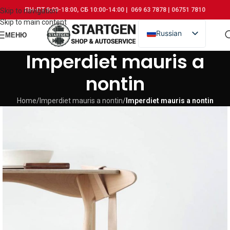
ПН-ПТ 9:00-18:00, СБ 10:00-14:00 | 069 63 7878 | 06751 7810
Skip to navigation
Skip to main content
Russian
МЕНЮ
Romanian
Imperdiet mauris a
nontin
Home
/
Imperdiet mauris a nontin
/
Imperdiet mauris a nontin