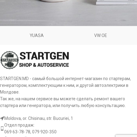
YUASA
VW OE
Potenti parturient parturie
Accessories
STARTGEN.MD - самый большой интернет-магазин по стартерам,
генератором, комплектующим к ним, и другой автоэлектрики в
Молдове.
Так же, на нашем сервисе вы можете сделать ремонт вашего
стартера или генератора, или получить любую консультацию.
Moldova, or. Chisinau, str. Bucuriei, 1
Отдел продаж:
069 63-78-78, 079 920-350