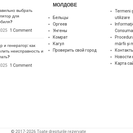
МОЛДОВЕ
авильно выбрать
Termeni și
лятор для
Бельцы
utilizare
обиля?
Оргеев
Informaţi
2025
1 Comment
Унгены
Consumat
Комрат
Procedura
Кагул
mărfii și 
р и генератор: как
Проверить свой город
Контакт
лить неисправность и
лать?
Новости
Карта са
2025
1 Comment
© 2017-2026 Toate drepturile rezervate