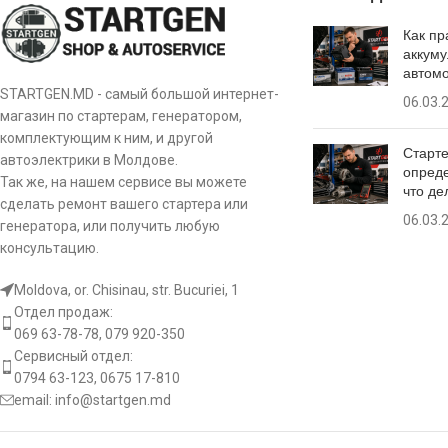
Как пр
аккуму
автом
STARTGEN.MD - самый большой интернет-
06.03.
магазин по стартерам, генератором,
комплектующим к ним, и другой
Старте
автоэлектрики в Молдове.
опреде
Так же, на нашем сервисе вы можете
что де
сделать ремонт вашего стартера или
06.03.
генератора, или получить любую
консультацию.
Moldova, or. Chisinau, str. Bucuriei, 1
Отдел продаж:
069 63-78-78, 079 920-350
Сервисный отдел:
0794 63-123, 0675 17-810
email:
info@startgen.md