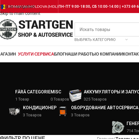
Skip to navigation
ROMANIAN
MOLDOVA (MDL)
ПН-ПТ 9:00-18:00, СБ 10:00-14:00 | +373 69 6
Skip to main content
ВЫБРАТЬ КАТЕГОРИЮ
АГАЗИН
УСЛУГИ СЕРВИСА
БЛОГ
НАШИ РАБОТЫ
О КОМПАНИИ
КОНТА
FĂRĂ CATEGORIE
MISC
АККУМУЛЯТОРЫ И ЗАПУ
1 Товар
0 Товаров
325 Товаров
КОНДИЦИОНЕР
ОБОРУДОВАНИЕ АВТОСЕРВИСА
3 Товаров
3 Товаров
ГЕНЕ
714 Т
ФИЛЬТР ПО ЦЕНЕ
Главная
/
Товары с 