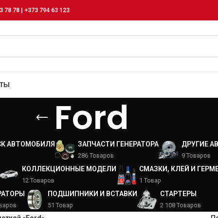
3 78 78 | +373 794 63 123
КТЫ
Ford
СК АВТОМОБИЛЯ
ЗАПЧАСТИ ГЕНЕРАТОРА
ДРУГИЕ А
286 Товаров
9 Товаров
КОЛЛЕКЦИОННЫЕ МОДЕЛИ
СМАЗКИ, КЛЕЙ И ГЕРМ
12 Товаров
1 Товар
РАТОРЫ
ПОДШИПНИКИ И ВСТАВКИ
СТАРТЕРЫ
оваров
51 Товар
2 108 Товаров
меткой «Ford»
П