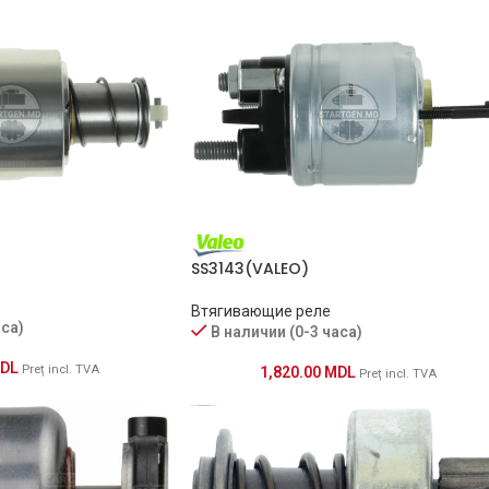
SS3143(VALEO)
Втягивающие реле
аса)
В наличии (0-3 часа)
DL
Preț incl. TVA
1,820.00
MDL
Preț incl. TVA