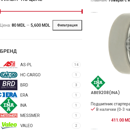
Цена:
80 MDL
—
5,600 MDL
Фильтрация
БРЕНД
AS-PL
14
HC-CARGO
1
BRD
3
ABE9208(INA)
ERA
1
Подшипник стартер
INA
1
В наличии (0-3 ч
MESSMER
1
411.00
M
VALEO
2