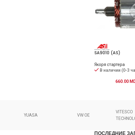
SA9010 (AS)
Якоря стартера
В наличии (0-3 ч
660.00
M
VITESCO
YUASA
VW OE
TECHNOL
ПОСЛЕДНИЕ ЗА