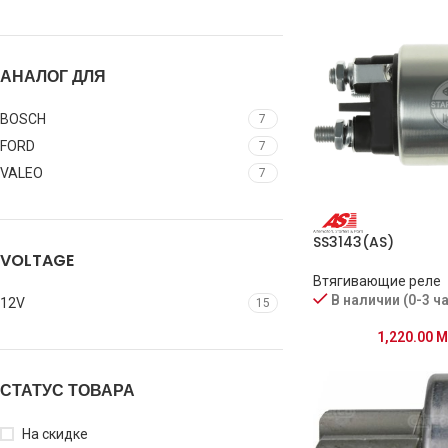
АНАЛОГ ДЛЯ
BOSCH
7
FORD
7
VALEO
7
SS3143(AS)
VOLTAGE
Втягивающие реле
В наличии (0-3 ч
12V
15
1,220.00
M
СТАТУС ТОВАРА
На скидке