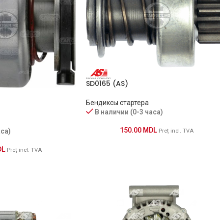
SD0165 (AS)
Бендиксы стартера
В наличии (0-3 часа)
150.00
MDL
аса)
Preț incl. TVA
DL
Preț incl. TVA