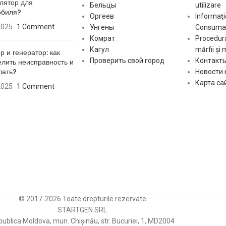
лятор для
Бельцы
utilizare
обиля?
Оргеев
Informaţi
2025
1 Comment
Унгены
Consumat
Комрат
Procedura
Кагул
mărfii și 
р и генератор: как
Проверить свой город
Контакт
лить неисправность и
лать?
Новости
Карта са
2025
1 Comment
© 2017-2026 Toate drepturile rezervate
STARTGEN SRL
ublica Moldova, mun. Chișinău, str. Bucuriei, 1, MD2004