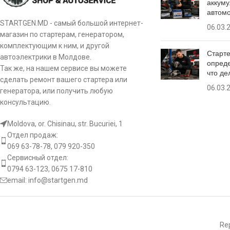
аккуму
автом
STARTGEN.MD - самый большой интернет-
06.03.
магазин по стартерам, генератором,
комплектующим к ним, и другой
Старте
автоэлектрики в Молдове.
опреде
Так же, на нашем сервисе вы можете
что де
сделать ремонт вашего стартера или
06.03.
генератора, или получить любую
консультацию.
Moldova, or. Chisinau, str. Bucuriei, 1
Отдел продаж:
069 63-78-78, 079 920-350
Сервисный отдел:
0794 63-123, 0675 17-810
email:
info@startgen.md
Rep