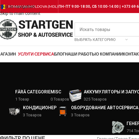
Skip to navigation
ROMANIAN
MOLDOVA (MDL)
ПН-ПТ 9:00-18:00, СБ 10:00-14:00 | +373 69 6
Skip to main content
ВЫБРАТЬ КАТЕГОРИЮ
АГАЗИН
УСЛУГИ СЕРВИСА
БЛОГ
НАШИ РАБОТЫ
О КОМПАНИИ
КОНТА
FĂRĂ CATEGORIE
MISC
АККУМУЛЯТОРЫ И ЗАПУ
1 Товар
0 Товаров
325 Товаров
КОНДИЦИОНЕР
ОБОРУДОВАНИЕ АВТОСЕРВИСА
3 Товаров
3 Товаров
ГЕНЕ
714 Т
ФИЛЬТР ПО ЦЕНЕ
Главная
/
Товар Бре