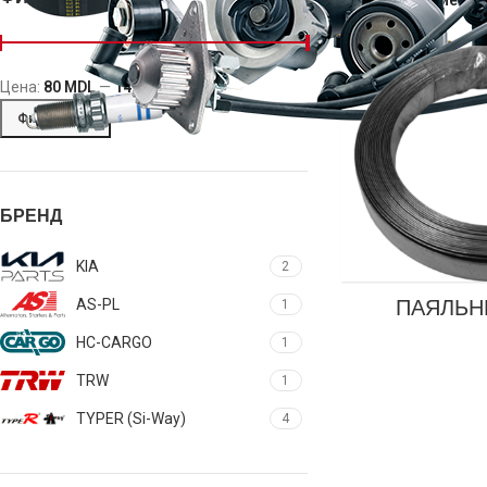
Цена:
80 MDL
—
14,000 MDL
Фильтрация
БРЕНД
KIA
2
ПАЯЛЬН
AS-PL
1
HC-CARGO
1
TRW
1
TYPER (Si-Way)
4