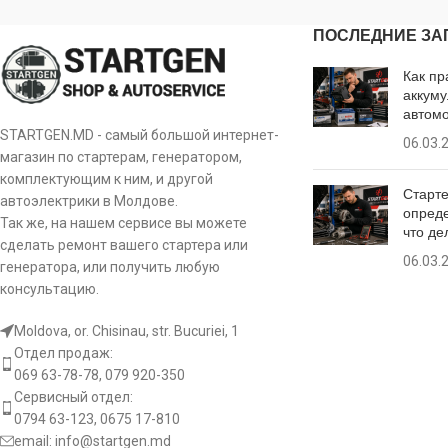
ПОСЛЕДНИЕ ЗА
Как пр
аккуму
автом
STARTGEN.MD - самый большой интернет-
06.03.
магазин по стартерам, генератором,
комплектующим к ним, и другой
Старте
автоэлектрики в Молдове.
опреде
Так же, на нашем сервисе вы можете
что де
сделать ремонт вашего стартера или
06.03.
генератора, или получить любую
консультацию.
Moldova, or. Chisinau, str. Bucuriei, 1
Отдел продаж:
069 63-78-78, 079 920-350
Сервисный отдел:
0794 63-123, 0675 17-810
email:
info@startgen.md