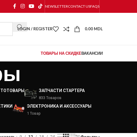
NEWSLETTER
CONTACT US
FAQS
LOGIN / REGISTER
0.00
MDL
ТОВАРЫ НА СКИДКЕ
ВАКАНСИИ
ры
ВТОТОВАРЫ
ЗАПЧАСТИ СТАРТЕРА
833 Товаров
ЕТИКИ
ЭЛЕКТРОНИКА И АКСЕССУАРЫ
1 Товар
оказать
9
12
18
24
Фильтры