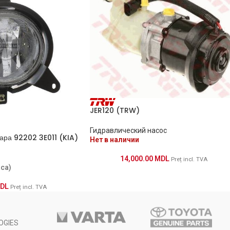
JER120 (TRW)
Гидравлический насос
ара 92202 3E011 (KIA)
Нет в наличии
14,000.00
MDL
Preț incl. TVA
аса)
DL
Preț incl. TVA
OGIES