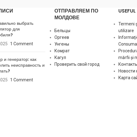
ПИСИ
ОТПРАВЛЯЕМ ПО
USEFUL 
МОЛДОВЕ
авильно выбрать
Termeni și
лятор для
Бельцы
utilizare
обиля?
Оргеев
Informaţi
2025
1 Comment
Унгены
Consumat
Комрат
Procedura
Кагул
mărfii și 
р и генератор: как
Проверить свой город
Контакт
лить неисправность и
лать?
Новости
Карта са
2025
1 Comment