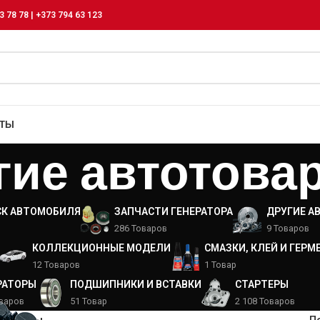
3 78 78 | +373 794 63 123
КТЫ
гие автотова
СК АВТОМОБИЛЯ
ЗАПЧАСТИ ГЕНЕРАТОРА
ДРУГИЕ А
286 Товаров
9 Товаров
КОЛЛЕКЦИОННЫЕ МОДЕЛИ
СМАЗКИ, КЛЕЙ И ГЕРМ
12 Товаров
1 Товар
РАТОРЫ
ПОДШИПНИКИ И ВСТАВКИ
СТАРТЕРЫ
оваров
51 Товар
2 108 Товаров
тотовары
П