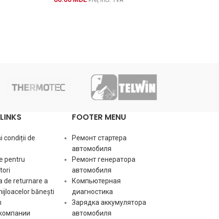
Preț incl. TVA
LINKS
FOOTER MENU
 condiții de
Ремонт стартера
автомобиля
e pentru
Ремонт генератора
ori
автомобиля
 de returnare a
Компьютерная
mijloacelor bănești
диагностика
ы
Зарядка аккумулятора
 компании
автомобиля