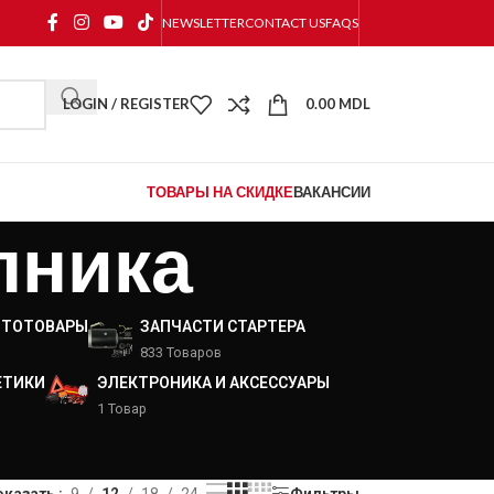
NEWSLETTER
CONTACT US
FAQS
LOGIN / REGISTER
0.00
MDL
ТОВАРЫ НА СКИДКЕ
ВАКАНСИИ
пника
ВТОТОВАРЫ
ЗАПЧАСТИ СТАРТЕРА
833 Товаров
ЕТИКИ
ЭЛЕКТРОНИКА И АКСЕССУАРЫ
1 Товар
оказать
9
12
18
24
Фильтры