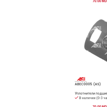
70.00
MD
ABEC0005 (AS)
Уплотнители подши
В наличии (0-3 ч
70.00
MD