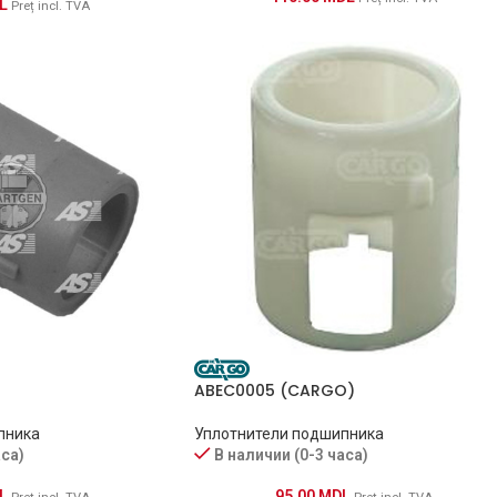
L
Preț incl. TVA
ABEC0005 (CARGO)
Уплотнители подшипника
пника
В наличии (0-3 часа)
аса)
95.00
MDL
L