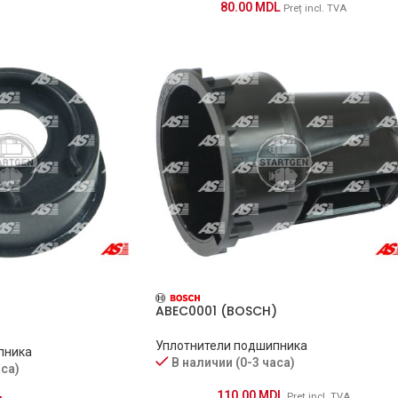
80.00
MDL
Preț incl. TVA
ABEC0001 (BOSCH)
Уплотнители подшипника
пника
В наличии (0-3 часа)
аса)
110.00
MDL
Preț incl. TVA