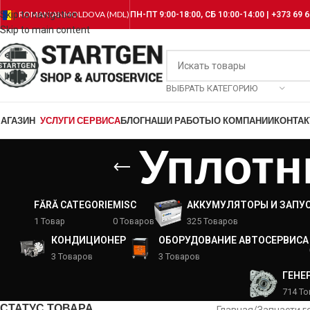
Skip to navigation
ROMANIAN
MOLDOVA (MDL)
ПН-ПТ 9:00-18:00, СБ 10:00-14:00 | +373 69 6
Skip to main content
ВЫБРАТЬ КАТЕГОРИЮ
АГАЗИН
УСЛУГИ СЕРВИСА
БЛОГ
НАШИ РАБОТЫ
О КОМПАНИИ
КОНТА
Уплотн
FĂRĂ CATEGORIE
MISC
АККУМУЛЯТОРЫ И ЗАПУ
1 Товар
0 Товаров
325 Товаров
КОНДИЦИОНЕР
ОБОРУДОВАНИЕ АВТОСЕРВИСА
3 Товаров
3 Товаров
ГЕНЕ
714 Т
СТАТУС ТОВАРА
Главная
/
Запчасти г