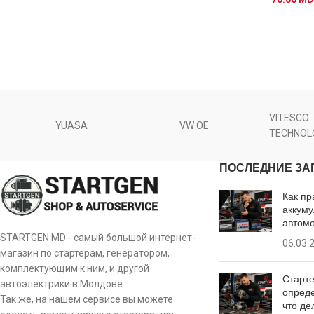
VITESCO
YUASA
VW OE
TECHNOL
ПОСЛЕДНИЕ ЗА
Как пр
аккуму
автом
STARTGEN.MD - самый большой интернет-
06.03.
магазин по стартерам, генератором,
комплектующим к ним, и другой
Старте
автоэлектрики в Молдове.
опреде
Так же, на нашем сервисе вы можете
что де