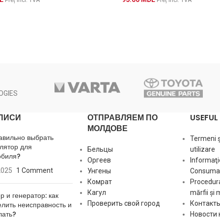
Preț incl. TVA
Preț incl. TVA
OGIES
ПИСИ
ОТПРАВЛЯЕМ ПО
USEFUL 
МОЛДОВЕ
авильно выбрать
Termeni și
лятор для
Бельцы
utilizare
обиля?
Оргеев
Informaţi
2025
1 Comment
Унгены
Consumat
Комрат
Procedura
Кагул
mărfii și 
р и генератор: как
Проверить свой город
Контакт
лить неисправность и
лать?
Новости