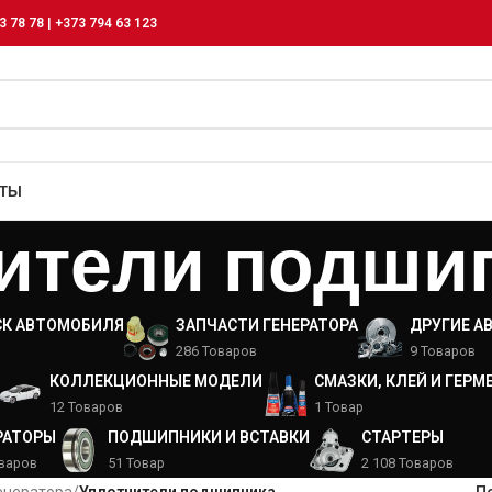
3 78 78 | +373 794 63 123
КТЫ
ители подши
СК АВТОМОБИЛЯ
ЗАПЧАСТИ ГЕНЕРАТОРА
ДРУГИЕ А
286 Товаров
9 Товаров
КОЛЛЕКЦИОННЫЕ МОДЕЛИ
СМАЗКИ, КЛЕЙ И ГЕРМ
12 Товаров
1 Товар
РАТОРЫ
ПОДШИПНИКИ И ВСТАВКИ
СТАРТЕРЫ
оваров
51 Товар
2 108 Товаров
енератора
/
Уплотнители подшипника
П