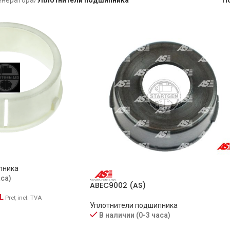
пника
аса)
ABEC9002 (AS)
L
Preț incl. TVA
Уплотнители подшипника
В наличии (0-3 часа)