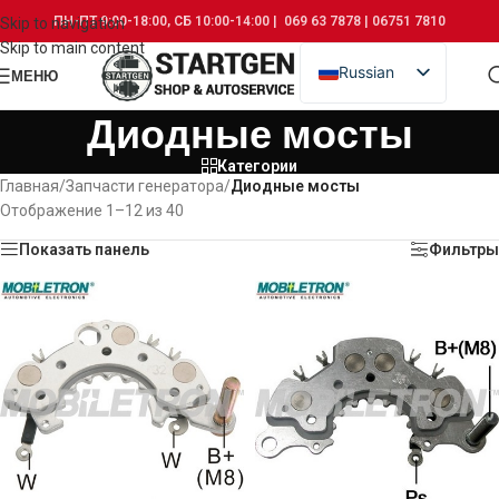
ПН-ПТ 9:00-18:00, СБ 10:00-14:00 | 069 63 7878 | 06751 7810
Skip to navigation
Skip to main content
Russian
МЕНЮ
Romanian
Диодные мосты
Категории
Главная
/
Запчасти генератора
/
Диодные мосты
Отображение 1–12 из 40
Показать панель
Фильтры