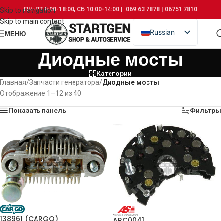
ПН-ПТ 9:00-18:00, СБ 10:00-14:00 | 069 63 7878 | 06751 7810
Skip to navigation
Skip to main content
Russian
МЕНЮ
Romanian
Диодные мосты
Категории
Главная
/
Запчасти генератора
/
Диодные мосты
Отображение 1–12 из 40
Показать панель
Фильтры
138961 (CARGO)
ARC0041