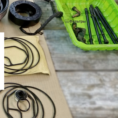
1 Товар
оказать
9
12
18
24
Фильтры