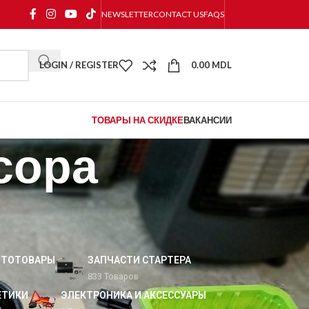
NEWSLETTER
CONTACT US
FAQS
LOGIN / REGISTER
0.00
MDL
ТОВАРЫ НА СКИДКЕ
ВАКАНСИИ
сора
ВТОТОВАРЫ
ЗАПЧАСТИ СТАРТЕРА
833 Товаров
ЕТИКИ
ЭЛЕКТРОНИКА И АКСЕССУАРЫ