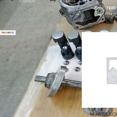
3 Товаров
3 Товаров
ГЕНЕ
714 Т
БРЕНД
Главная
/
Кондицион
THERMOTEC
1
СТАТУС ТОВАРА
На скидке
В наличии (0-3 часа)
Под заказ
МУФТА К