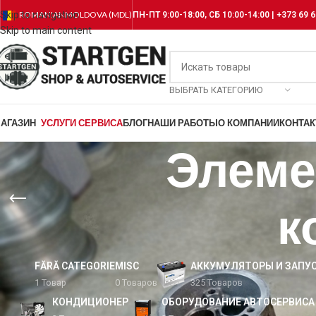
Skip to navigation
ROMANIAN
MOLDOVA (MDL)
ПН-ПТ 9:00-18:00, СБ 10:00-14:00 | +373 69 6
Skip to main content
ВЫБРАТЬ КАТЕГОРИЮ
АГАЗИН
УСЛУГИ СЕРВИСА
БЛОГ
НАШИ РАБОТЫ
О КОМПАНИИ
КОНТА
Элеме
к
FĂRĂ CATEGORIE
MISC
АККУМУЛЯТОРЫ И ЗАПУ
1 Товар
0 Товаров
325 Товаров
КОНДИЦИОНЕР
ОБОРУДОВАНИЕ АВТОСЕРВИСА