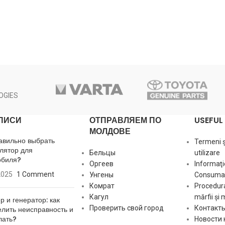
OGIES
ПИСИ
ОТПРАВЛЯЕМ ПО
USEFUL 
МОЛДОВЕ
авильно выбрать
Termeni și
лятор для
Бельцы
utilizare
обиля?
Оргеев
Informaţi
2025
1 Comment
Унгены
Consumat
Комрат
Procedura
Кагул
mărfii și 
р и генератор: как
Проверить свой город
Контакт
лить неисправность и
лать?
Новости