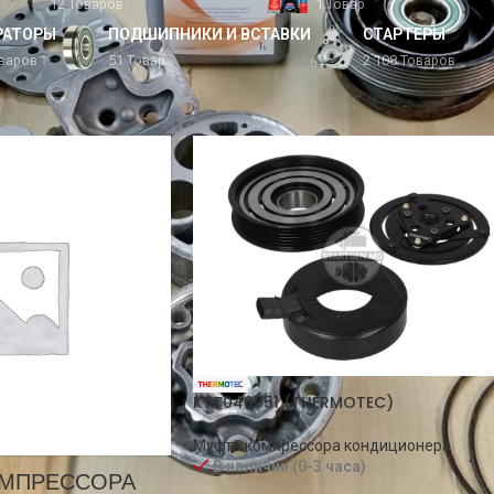
12 Товаров
1 Товар
РАТОРЫ
ПОДШИПНИКИ И ВСТАВКИ
СТАРТЕРЫ
оваров
51 Товар
2 108 Товаров
ер
/
Элементы компрессора кондиционера
П
KTT040051 (THERMOTEC)
Муфта компрессора кондиционера
В наличии (0-3 часа)
ОМПРЕССОРА