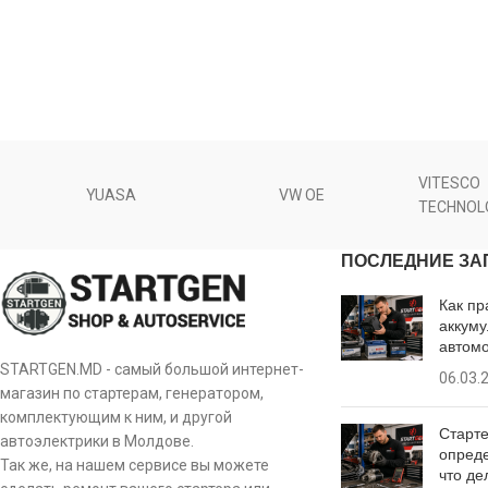
VITESCO
YUASA
VW OE
TECHNOL
ПОСЛЕДНИЕ ЗА
Как пр
аккуму
автом
STARTGEN.MD - самый большой интернет-
06.03.
магазин по стартерам, генератором,
комплектующим к ним, и другой
Старте
автоэлектрики в Молдове.
опреде
Так же, на нашем сервисе вы можете
что де