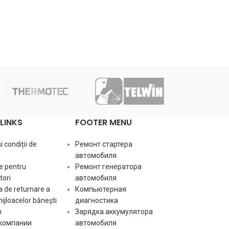
LINKS
FOOTER MENU
 condiții de
Ремонт стартера
автомобиля
e pentru
Ремонт генератора
ori
автомобиля
 de returnare a
Компьютерная
mijloacelor bănești
диагностика
ы
Зарядка аккумулятора
 компании
автомобиля