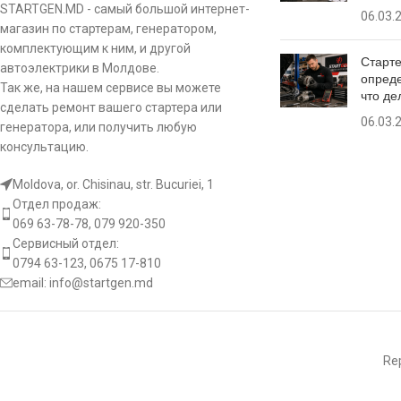
STARTGEN.MD - самый большой интернет-
06.03.
WL
64-15-6967
магазин по стартерам, генератором,
комплектующим к ним, и другой
Старте
автоэлектрики в Молдове.
опреде
Так же, на нашем сервисе вы можете
что де
сделать ремонт вашего стартера или
06.03.
генератора, или получить любую
консультацию.
Moldova, or. Chisinau, str. Bucuriei, 1
Отдел продаж:
069 63-78-78, 079 920-350
Сервисный отдел:
0794 63-123, 0675 17-810
email:
info@startgen.md
Rep