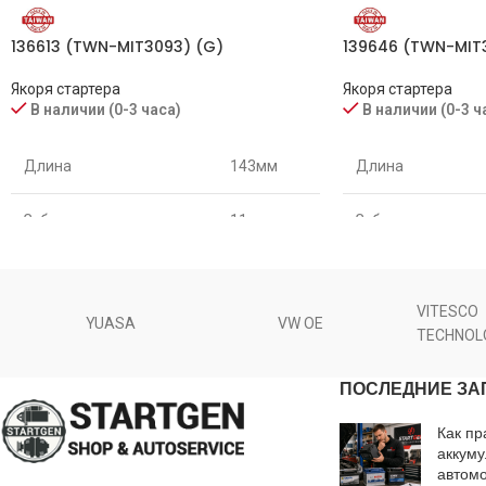
Orme
IM2102, IM2103
136613 (TWN-MIT3093) (G)
139646 (TWN-MIT
PE
5821D5, 5821E3
Якоря стартера
Якоря стартера
В наличии (0-3 часа)
В наличии (0-3 ч
PIA
493325
Длина
143мм
Длина
Renault
7701044936, 7701044945, 8983501588
Зубьев
11
Зубьев
SCANIA
4160123
Диаметр
54мм
Диаметр
Unipoint
AM20031
VITESCO
YUASA
VW OE
TECHNOL
VAG
021911311B, 035911311D, 035911311E
ПОСЛЕДНИЕ ЗА
VOLVO
30862532, 9442503
Как пр
аккуму
WAI
61-9125
автом