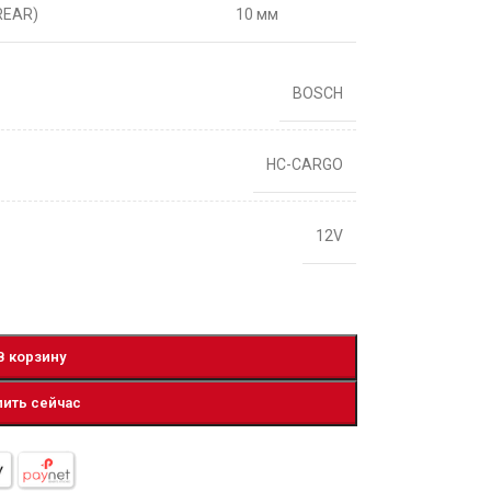
REAR)
10 мм
BOSCH
HC-CARGO
12V
В корзину
пить сейчас