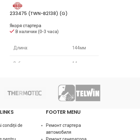
233475 (TWN-B2138) (G)
137069 (TWN-B2
Якоря стартера
Якоря стартера
В наличии (0-3 часа)
В наличии (0-
Длина:
123мм
Длина:
144мм
Зубьев:
9
Диаметр ротора
Зубьев:
14
Кол-во ламелей
Диаметр ротора:
58мм
LINKS
FOOTER MENU
 condiții de
Ремонт стартера
автомобиля
e pentru
Ремонт генератора