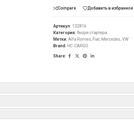
Compare
Добавить в избранное
Артикул:
132816
Категория:
Якоря стартера
Метки:
Alfa Romeo
,
Fiat
,
Mercedes
,
VW
Brand:
HC-CARGO
Share:
1026, 1004011032, 1004011034, 1004011051, 1004011065, 10040110