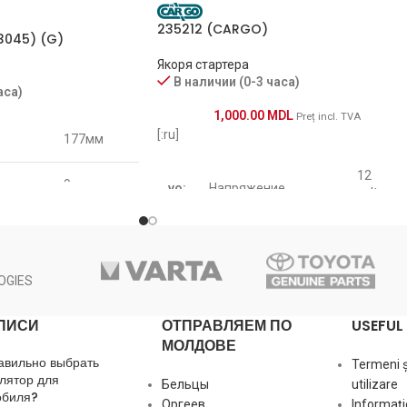
235212 (CARGO)
3045) (G)
Якоря стартера
В наличии (0-3 часа)
аса)
1,000.00
MDL
Preț incl. TVA
[:ru]
177мм
12
9
vo:
Напряжение
volt
60мм
1.7
po:
Мощность Квт
kw
OGIES
le:
Длина
146 mm
ПИСИ
ОТПРАВЛЯЕМ ПО
USEFUL 
МОЛДОВЕ
авильно выбрать
Termeni și
d1:
Диаметр внешний
55 mm
лятор для
Бельцы
utilizare
обиля?
Оргеев
Informaţi