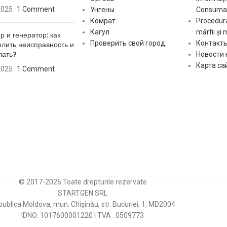
sp:
Количество шлицов
14 pcs
2025
1 Comment
Унгены
Consumat
Комрат
Procedura
Количество
el:
23 pcs
Кагул
mărfii și 
р и генератор: как
ламелей ротора
Проверить свой город
Контакт
лить неисправность и
лать?
Новости
r:
Вращение
CR/ACR
Карта са
2025
1 Comment
Диаметр ротора
d2:
8 mm
стартера (FRONT)
Диаметр ротора
d3:
10 мм
стартера (REAR)
[:ro]
© 2017-2026 Toate drepturile rezervate
Длина:
145.5мм
STARTGEN SRL
ublica Moldova, mun. Chișinău, str. Bucuriei, 1, MD2004
IDNO: 1017600001220 I TVA : 0509773
Зубьев:
14