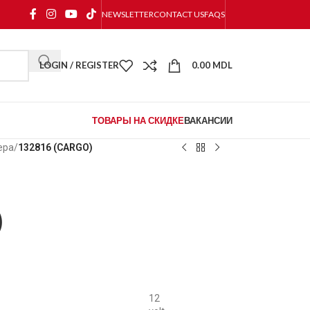
NEWSLETTER
CONTACT US
FAQS
LOGIN / REGISTER
0.00
MDL
ТОВАРЫ НА СКИДКЕ
ВАКАНСИИ
ера
/
132816 (CARGO)
)
12