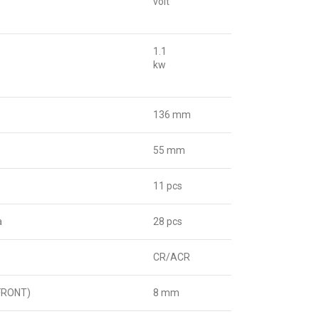
volt
1.1
kw
136 mm
55 mm
11 pcs
а
28 pcs
CR/ACR
FRONT)
8 mm