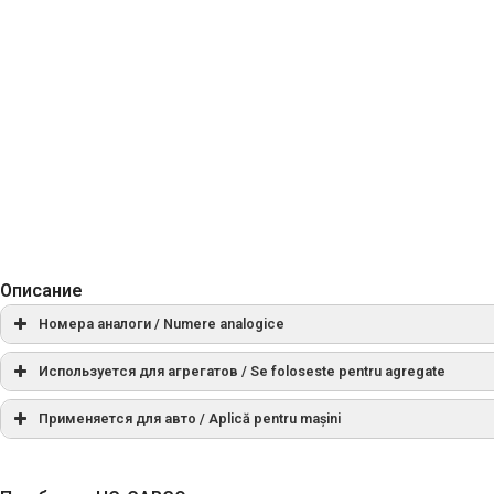
Описание
Номера аналоги / Numere analogice
AS
SA0026, SA0107
Используется для агрегатов / Se foloseste pentru agregate
Применяется для авто / Aplică pentru mașini
BMW
12411721287
1004011020, 1004011023, 1004011024, 100401
Bosch