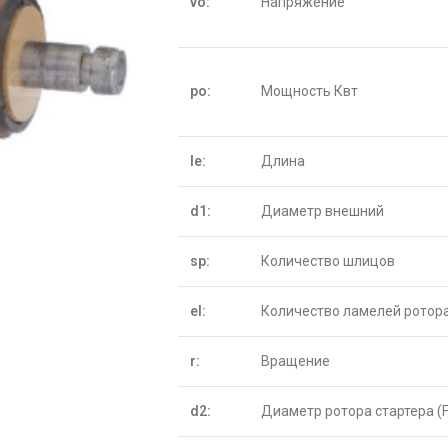
vo:
Напряжение
po:
Мощность Квт
le:
Длина
d1:
Диаметр внешний
sp:
Количество шлицов
el:
Количество ламелей ротор
r:
Вращение
d2:
Диаметр ротора стартера (