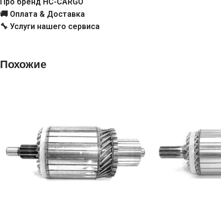
Про бренд HC-CARGO
1007010094
🚚 Оплата & Доставка
🔧 Услуги нашего сервиса
Cargo
132816, 335177
CI
5821G1, 95655219
Похожие
FIAT
60752005, 9939778, 9944712, 9949599
Iveco
9950256
JU
JRM1756
KRAUF
SAB2816CL, SAB2816LC, SAB2816RD
Mercedes
0001513615, A0001513615
Benz
OR
301214