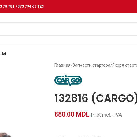
3 78 78 | +373 794 63 123
КТЫ
Главная
/
Запчасти стартера
/
Якоря старт
132816 (CARGO
880.00
MDL
Preț incl. TVA