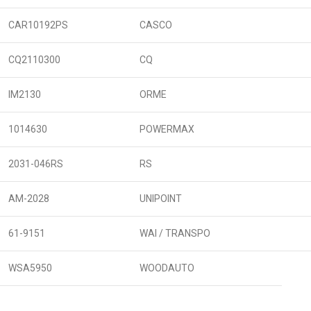
CAR10192PS
CASCO
CQ2110300
CQ
IM2130
ORME
1014630
POWERMAX
2031-046RS
RS
AM-2028
UNIPOINT
61-9151
WAI / TRANSPO
WSA5950
WOODAUTO