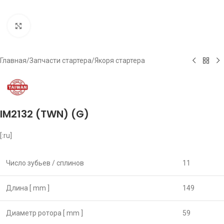
Click to enlarge
Главная
/
Запчасти стартера
/
Якоря стартера
IM2132 (TWN) (G)
[:ru]
Число зубьев / сплинов
11
Длина [ mm ]
149
Диаметр ротора [ mm ]
59