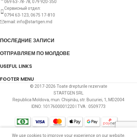
069 63-78-78, 079 920-350
Вращение пускателя
CW
2S6U-11000-ED
FORDСписок
Сервисный отдел:
Fiesta 1.5
FORD
[UGJC]
10.2012-
0794 63-123, 0675 17-810
TDCi
email:
info@startgen.md
2S6U-11000-EE
FORDСписок
[:]
Fiesta 1.5
FORD
[XUJA]
09.2012-
8V21-11000-AB
FORDСписок
TDCi
ПОСЛЕДНИЕ ЗАПИСИ
ОТПРАВЛЯЕМ ПО МОЛДОВЕ
8V21-11000-AC
FORDСписок
Fiesta 1.5
FORD
[XUJA]
10.2012-
TDCi
USEFUL LINKS
8V21-11000-AD
FORDСписок
Fiesta 1.5
FORD
[XUJB]
09.2012-
FOOTER MENU
TDCi
8V21-11000-AE
FORDСписок
© 2017-2026 Toate drepturile rezervate
STARTGEN SRL
Fiesta 1.5
FORD
[XUJB]
10.2012-
EW8V21-11000-AE
FORD
Republica Moldova, mun. Chișinău, str. Bucuriei, 1, MD2004
TDCi
IDNO: 1017600001220 I TVA : 0509773
SG0384
GHIBAUDI
Fiesta 1.6
11.2004-
FORD
[HHJA]
TDCi
06.2008
CS1275
HC PARTS
We use cookies to improve your experience on our website.