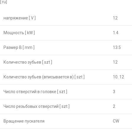
[:ru]
напряжение [ V ]
12
Мощность [ kW ]
1.4
Размер B [ mm ]
13.5
Количество зубьев [ szt ]
12
Количество зубьев (вписывается в) [ szt ]
10. 12
Число отверстий в головке [ szt ]
3
Число резьбовых отверстий [ szt ]
2
Вращение пускателя
CW