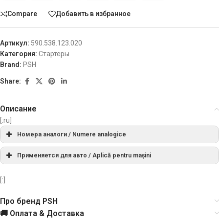
Compare
Добавить в избранное
Артикул:
590.538.123.020
Категория:
Стартеры
Brand:
PSH
Share:
Описание
[:ru]
Номера аналоги / Numere analogice
S9020
AS-PLСписок
Применяется для авто / Aplică pentru mașini
МАРКА
МОДЕЛЬ
ТИП
ГОД
ПРИМЕЧАНИ
AEU1275
AUTOELECTRO
[:]
Про бренд PSH
B-Max 1.5
NEU1275
AUTOELECTRO
FORD
[UGJC]
10.2012-
TDCi
🚚 Оплата & Доставка