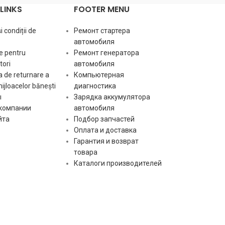
LINKS
FOOTER MENU
ro:
Вращен
Размер
 condiții de
Ремонт стартера
b:
посадочного места
14 mm
Размер
автомобиля
B
a:
посадоч
e pentru
Ремонт генератора
A
ori
автомобиля
Размер
 de returnare a
Компьютерная
c:
посадочного места
61 mm
b:
Вылет б
mijloacelor bănești
диагностика
C
ы
Зарядка аккумулятора
le:
Длина
 компании
автомобиля
Количество ручьев
gr:
6 pcs
йта
Подбор запчастей
шкива
Оплата и доставка
Количе
Гарантия и возврат
o1:
крепеж
L-
st:
Тип сигнала
отверст
товара
DFM(FR)
Каталоги производителей
Количе
крепеж
o2:
[:]
отверст
резьбо