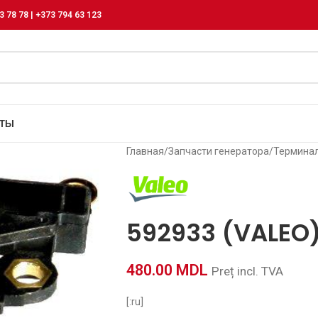
3 78 78 | +373 794 63 123
КТЫ
Главная
/
Запчасти генератора
/
Терминал
592933 (VALEO
480.00
MDL
Preț incl. TVA
[:ru]