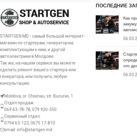
ПОСЛЕДНИЕ ЗА
Размер
Размер
Как пр
c:
посадочного места
61 mm
b:
посадочно
аккуму
C
B
автом
STARTGEN.MD - самый большой интернет-
06.03.
Количество ручьев
Размер
gr:
6 pcs
магазин по стартерам, генератором,
шкива
c:
посадочно
комплектующим к ним, и другой
C
Старте
автоэлектрики в Молдове.
опреде
L-
Так же, на нашем сервисе вы можете
st:
Тип сигнала
что де
DFM(FR)
Количеств
сделать ремонт вашего стартера или
gr:
шкива
06.03.
генератора, или получить любую
консультацию.
st:
Тип сигна
Moldova, or. Chisinau, str. Bucuriei, 1
Отдел продаж:
069 63-78-78, 079 920-350
Сервисный отдел:
[:]
0794 63-123, 0675 17-810
email:
info@startgen.md