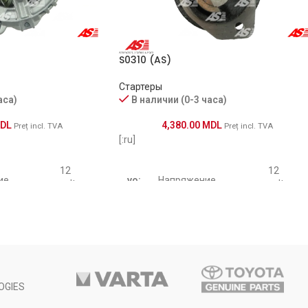
S0310 (AS)
Стартеры
аса)
В наличии (0-3 часа)
DL
4,380.00
MDL
Preț incl. TVA
Preț incl. TVA
[:ru]
12
12
ие
vo:
Напряжение
volt
volt
110
2.3
po:
Мощность Квт
amp
kw
Количество зубьев
te:
9 pcs
OGIES
го места
38 mm
бендикса