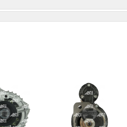
135431
AZV5431RH
592933
592933