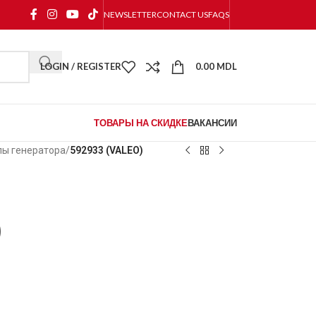
NEWSLETTER
CONTACT US
FAQS
LOGIN / REGISTER
0.00
MDL
ТОВАРЫ НА СКИДКЕ
ВАКАНСИИ
ы генератора
/
592933 (VALEO)
)