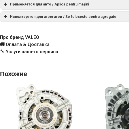
Cargo
Применяется для авто / Aplică pentru mașini
Используется для агрегатов / Se foloseste pentru agregate
KRAUF
PR
Про бренд VALEO
🚚 Оплата & Доставка
Valeo
🔧 Услуги нашего сервиса
Похожие