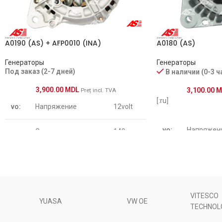
A0190 (AS) + AFP0010 (INA)
A0180 (AS)
Генераторы
Генераторы
Под заказ (2-7 дней)
В наличии (0-3 ч
3,900.00
MDL
3,100.00
M
Preț incl. TVA
[:ru]
vo:
Напряжение
12volt
vo:
Напряжен
am:
Сила тока
140amp
Размер
a:
посадочного места
39 mm
am:
Сила тока
A
VITESCO
Размер
Размер
YUASA
VW OE
TECHNOL
b:
посадочного места
14 mm
a:
посадочно
B
A