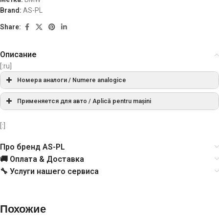
Brand:
AS-PL
Share:
Описание
[:ru]
Номера аналоги / Numere analogice
A0156
AS
Применяется для авто / Aplică pentru mașini
МАРКА
МОДЕЛЬ
ТИП
ГОД
ПРИМЕ
[:]
12311730026, 12311735604,
12311735606, 12311738351,
Про бренд AS-PL
(E36)
09.1991-
12311738352, 12311738514,
BMW
320 2.0 i
BMW
[M50B20]
12.1995
🚚 Оплата & Доставка
12311744563, 12311744567
🔧 Услуги нашего сервиса
(E36)
01.1995-
BMW
320 2.0 i
[M52B206S3]
10.1999
Похожие
12311744563
BMW
(E36)
09.1994-