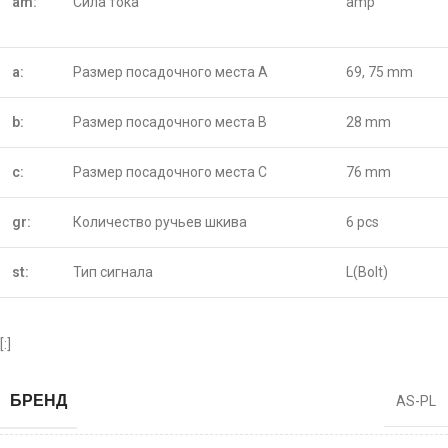
am:
Сила тока
amp
a:
Размер посадочного места A
69, 75 mm
b:
Размер посадочного места B
28 mm
c:
Размер посадочного места C
76 mm
gr:
Количество ручьев шкива
6 pcs
st:
Тип сигнала
L(Bolt)
[:]
БРЕНД
AS-PL