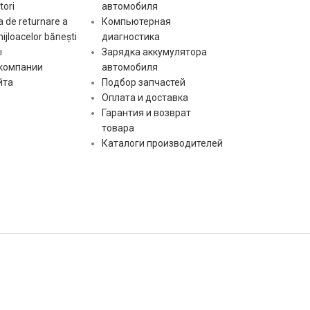
Размер
ori
автомобиля
c:
посадочного места
40 mm
 de returnare a
Компьютерная
Количе
C
gr:
mijloacelor bănești
диагностика
шкива
ы
Зарядка аккумулятора
Количество ручьев
 компании
автомобиля
gr:
6 pcs
st:
Тип сиг
шкива
йта
Подбор запчастей
Оплата и доставка
Гарантия и возврат
L-
st:
Тип сигнала
[:]
DFM(FR)
товара
Каталоги производителей
[:]