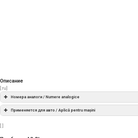
Описание
[:ru]
Номера аналоги / Numere analogice
AEC1630
Применяется для авто / Aplică pentru mașini
МАРКА
МОДЕЛЬ
0123520023
[:]