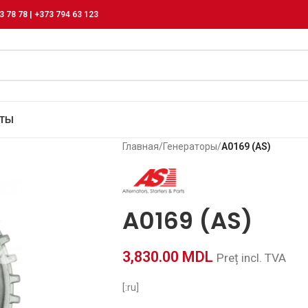
3 78 78 | +373 794 63 123
КТЫ
Главная
/
Генераторы
/
A0169 (AS)
A0169 (AS)
3,830.00
MDL
Preț incl. TVA
[:ru]