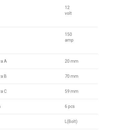
12
volt
150
amp
та A
20 mm
а B
70 mm
а C
59 mm
а
6 pcs
L(Bolt)