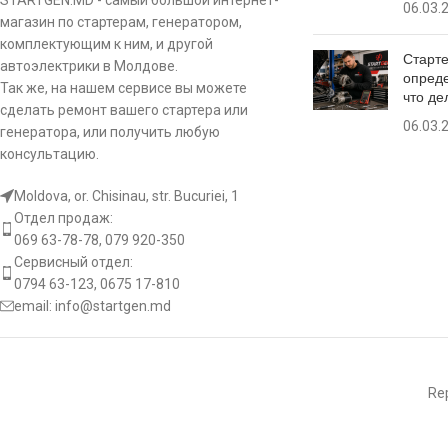
STARTGEN.MD - самый большой интернет-
Размер
06.03.
Размер
MERCEDES BENZ
Sprinter 408 2.1 CDi
301630RI
магазин по стартерам, генератором,
c:
посадочно
c:
посадочного места
81 mm
комплектующим к ним, и другой
C
C
Старте
MERCEDES BENZ
Sprinter 411 2.1 CDi
301630RIB
автоэлектрики в Молдове.
опреде
Так же, на нашем сервисе вы можете
что де
Количеств
Количество ручьев
gr:
gr:
7 pcs
MERCEDES BENZ
Sprinter 411 2.1 CDi 4×4
сделать ремонт вашего стартера или
11.1630
шкива
шкива
06.03.
генератора, или получить любую
консультацию.
MERCEDES BENZ
Sprinter 413 2.1 CDi
LRA01879
st:
Тип сигна
L-
st:
Тип сигнала
DFM(FR)
Moldova, or. Chisinau, str. Bucuriei, 1
MERCEDES BENZ
Sprinter 413 2.1 CDi 4×4
0111547002
Отдел продаж:
[:]
069 63-78-78, 079 920-350
[:]
MERCEDES BENZ
Sprinter 416 2.7 CDi
0121541702
Сервисный отдел:
0794 63-123, 0675 17-810
email:
info@startgen.md
MERCEDES BENZ
Sprinter 416 2.7 CDi 4×4
0121544602
MERCEDES BENZ
Sprinter 616 2.7 CDi
0131541302
Rep
MERCEDES BENZ
V 200 2.2 CDi
0131543202