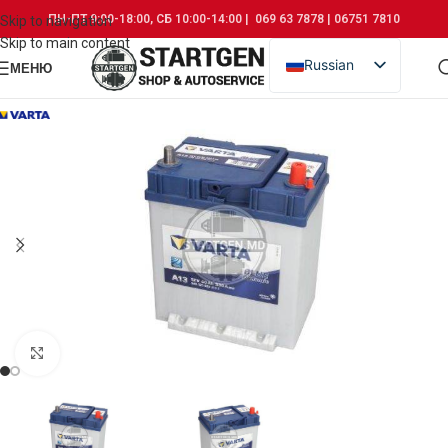
ПН-ПТ 9:00-18:00, СБ 10:00-14:00 | 069 63 7878 | 06751 7810
Skip to navigation
Skip to main content
Russian
МЕНЮ
Romanian
Click to enlarge