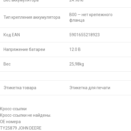
Вес аккумулятора
24.98 кг
B00 — нет крепежного
Тип крепления аккумулятора
фланца
Код EAN
5901655218923
Напряжение батареи
12.0 В
Вес
25,98
kg
Этикетка товара
Этикетка для печати
Кросс-ссылки
Кросс-ссылки не найдены.
OE номера
TY25879
JOHN DEERE