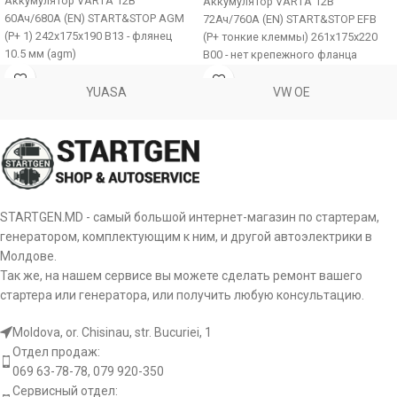
Аккумулятор VARTA 12В
Аккумулятор VARTA 12В
60Ач/680A (EN) START&STOP AGM
72Ач/760A (EN) START&STOP EFB
(P+ 1) 242x175x190 B13 - флянец
(P+ тонкие клеммы) 261x175x220
10.5 мм (agm)
B00 - нет крепежного фланца
(пуск/efb)
YUASA
VW OE
STARTGEN.MD - самый большой интернет-магазин по стартерам,
генератором, комплектующим к ним, и другой автоэлектрики в
Молдове.
Так же, на нашем сервисе вы можете сделать ремонт вашего
стартера или генератора, или получить любую консультацию.
Moldova, or. Chisinau, str. Bucuriei, 1
Отдел продаж:
069 63-78-78, 079 920-350
Сервисный отдел: