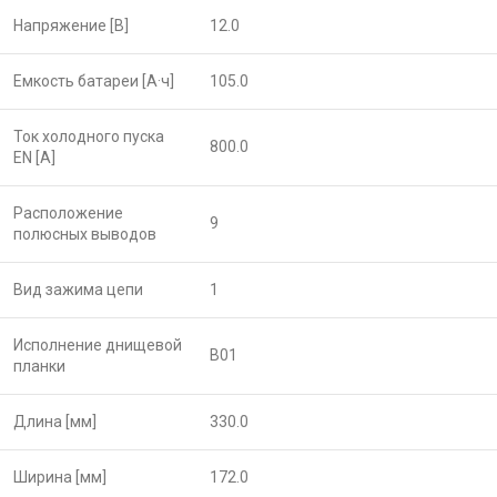
Напряжение [В]
12.0
Емкость батареи [А·ч]
105.0
Ток холодного пуска
800.0
EN [A]
Расположение
9
полюсных выводов
Вид зажима цепи
1
Исполнение днищевой
B01
планки
Длина [мм]
330.0
Ширина [мм]
172.0