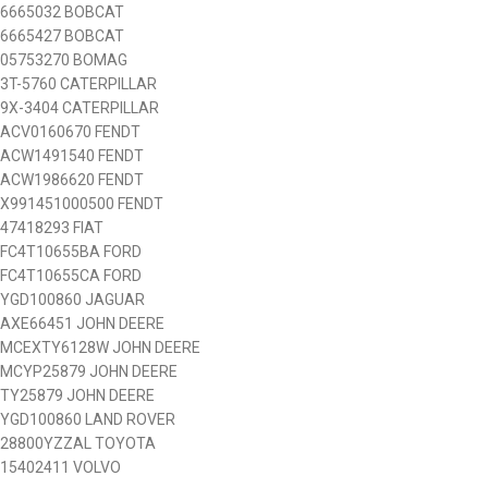
6665032
BOBCAT
6665427
BOBCAT
05753270
BOMAG
3T-5760
CATERPILLAR
9X-3404
CATERPILLAR
ACV0160670
FENDT
ACW1491540
FENDT
ACW1986620
FENDT
X991451000500
FENDT
47418293
FIAT
FC4T10655BA
FORD
FC4T10655CA
FORD
YGD100860
JAGUAR
AXE66451
JOHN DEERE
MCEXTY6128W
JOHN DEERE
MCYP25879
JOHN DEERE
TY25879
JOHN DEERE
YGD100860
LAND ROVER
28800YZZAL
TOYOTA
15402411
VOLVO