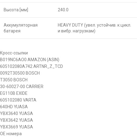
Высота [мм]
240.0
Аккумуляторная
HEAVY DUTY (увел. устойчив. к цикл.
батарея
и вибр. нагрузкам)
Кросс-ссылки
B019NC6AO0
AMAZON (ASIN)
605102080A742
ARTNR_Z_TCD
0092T30500
BOSCH
T3050
BOSCH
30-60027-00
CARRIER
EG110B
EXIDE
605102080
VARTA
640HD
YUASA
YBX3640
YUASA
YBX3642
YUASA
YBX3669
YUASA
OE номера