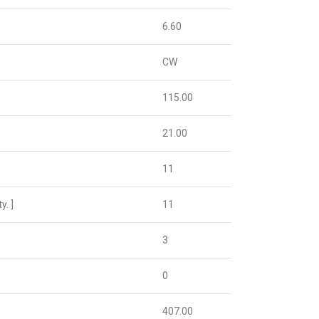
6.60
CW
115.00
21.00
11
. ]
11
3
0
407.00