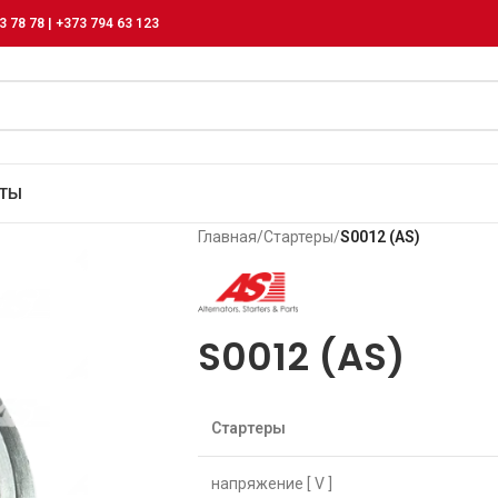
3 78 78 | +373 794 63 123
КТЫ
Главная
/
Стартеры
/
S0012 (AS)
S0012 (AS)
Стартеры
напряжение [ V ]