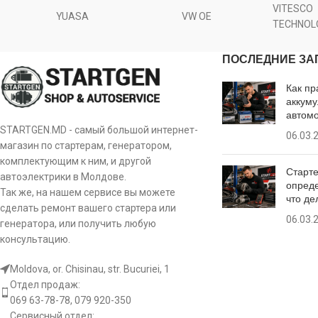
Размер А [ mm ]
VITESCO
IVECO
410 E 42 14.0
xxx
[
YUASA
VW OE
8118
TECHNOL
Количество зубьев
9
Размер B [ mm ]
(вписывается в) [ szt ]
IVECO
440 E 37 14.0
xxx
[
860513
ПОСЛЕДНИЕ ЗА
Количество зубье
Число отверстий в головке [ szt ]
2
IVECO
440 E 42 14.0
xxx
[
Как пр
(вписывается в) [ s
860513GB
аккуму
автом
Число резьбовых отверстий [
1
IVECO
440 E 42 14.0
xxx
[
Число отверстий в 
8EA737676-001
szt ]
STARTGEN.MD - самый большой интернет-
06.03.
магазин по стартерам, генератором,
IVECO
440 E 42 14.0
xxx
[
Число резьбовых 
CGB-11664
комплектующим к ним, и другой
Вращение пускателя
CW
Старте
szt ]
автоэлектрики в Молдове.
опреде
IVECO
720 E 37 14.0
xxx
[
Так же, на нашем сервисе вы можете
CS1163
что де
сделать ремонт вашего стартера или
Вращение пускат
[:]
06.03.
генератора, или получить любую
IVECO
720 E 42 14.0
xxx
[
CST10649AS
консультацию.
IVECO
720 E 47 17.2
xxx
[
CST10649ES
Moldova, or. Chisinau, str. Bucuriei, 1
Отдел продаж:
069 63-78-78, 079 920-350
CST10649RS
Сервисный отдел: