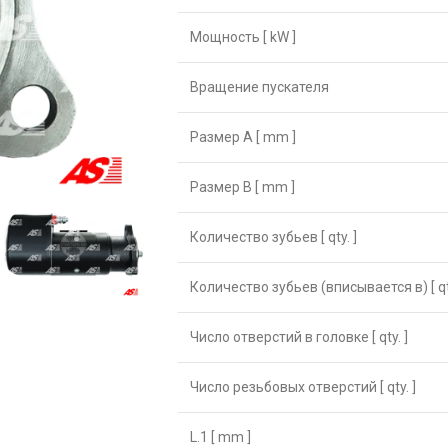
Мощность [ kW ]
Вращение пускателя
Размер А [ mm ]
Размер B [ mm ]
Количество зубьев [ qty. ]
Количество зубьев (вписывается в) [ qty
Число отверстий в головке [ qty. ]
Число резьбовых отверстий [ qty. ]
L.1 [ mm ]