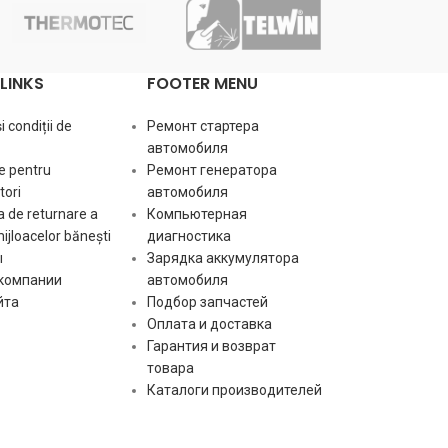
po:
Мощнос
Размер А [ mm ]
82.5
Размер B [ mm ]
21
Количес
te:
LINKS
FOOTER MENU
бендик
Количество зубьев
9
 condiții de
Ремонт стартера
(вписывается в) [ szt ]
ro:
Вращен
автомобиля
e pentru
Ремонт генератора
Число отверстий в головке [ szt
Размер 
2
ori
автомобиля
a:
]
места A
 de returnare a
Компьютерная
mijloacelor bănești
диагностика
Число резьбовых отверстий [
ы
Зарядка аккумулятора
b:
Вылет б
2
szt ]
 компании
автомобиля
йта
Подбор запчастей
le:
Длина
Вращение пускателя
CW
Оплата и доставка
Гарантия и возврат
Количе
товара
o1:
крепеж
Каталоги производителей
[:]
отверст
Количе