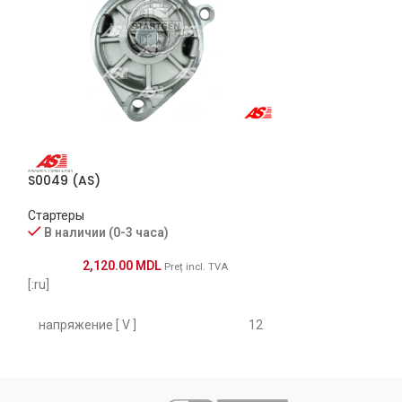
S0049 (AS)
S6178 (AS) (D)
Стартеры
Стартеры
Под заказ (2-7 
В наличии (0-3 часа)
5,000.
2,120.00
MDL
Preț incl. TVA
[:ru]
[:ru]
напряжение [ V ]
12
vo:
Напряж
Мощность [ kW ]
2.0