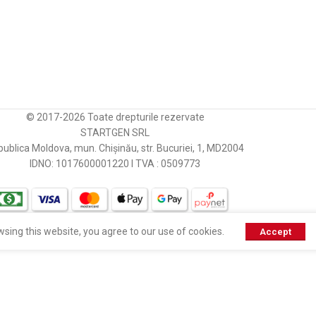
[:]
ISKRA / LETRIKA
LAUBER
LUCAS
© 2017-2026 Toate drepturile rezervate
STARTGEN SRL
LUCAS
ublica Moldova, mun. Chișinău, str. Bucuriei, 1, MD2004
IDNO: 1017600001220 I TVA : 0509773
MERCEDES
MERCEDES
sing this website, you agree to our use of cookies.
Accept
MERCEDES
MERCEDES
MERCEDES