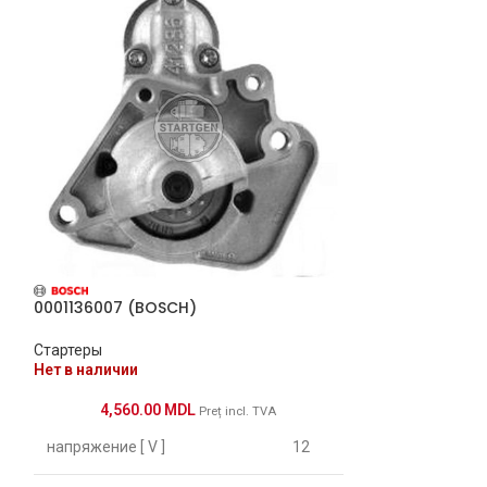
0001136007 (BOSCH)
S6061 (AS) (A)
Стартеры
Стартеры
Нет в наличии
Под заказ (2-7 
4,560.00
MDL
Preț incl. TVA
3,750.
напряжение [ V ]
12
[:ru]