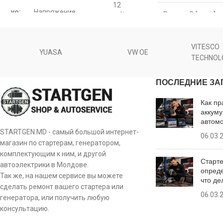
12
vo:
Напряжение
Размер B [ mm ]
volt
EAA-121033
Мощность [ kW ]
0.9
11841
VITESCO
po:
Мощность Квт
YUASA
VW OE
kw
TECHNOL
напряжение [ V ]
25-2112
ПОСЛЕДНИЕ ЗА
Количество зубьев
te:
8 pcs
Число отверстий 
бендикса
25-2339
Как пр
аккуму
Число резьбовых 
ro:
Вращение бендикса
CR
8017260
автом
STARTGEN.MD - самый большой интернет-
06.03.
Количество зубье
магазин по стартерам, генератором,
Размер
CS1044
a:
посадочного места
77 mm
комплектующим к ним, и другой
Старте
A
Количество зубье
автоэлектрики в Молдове.
8EA011610-001
опреде
(вписывается в)
Так же, на нашем сервисе вы можете
что де
сделать ремонт вашего стартера или
b:
Вылет бендикса
17.5 mm
8EA737293-001
06.03.
генератора, или получить любую
Вращение пускат
консультацию.
le:
Длина
186 mm
42017260