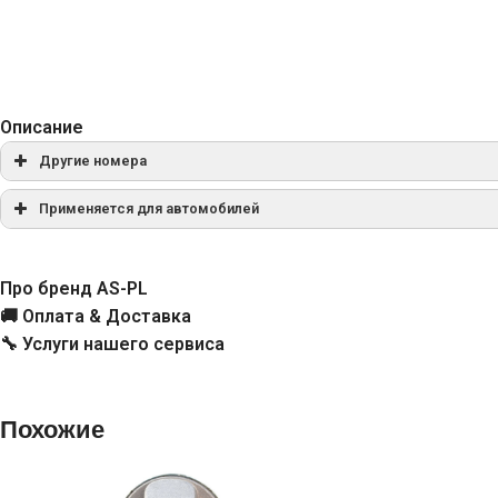
Описание
Другие номера
S0026
Применяется для автомобилей
0001109014
Про бренд AS-PL
🚚 Оплата & Доставка
0001109036
🔧 Услуги нашего сервиса
0001109250
Похожие
0001110036
0986017260