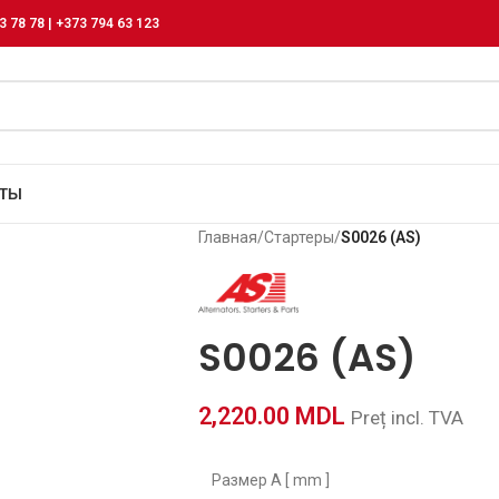
3 78 78 | +373 794 63 123
КТЫ
Главная
/
Стартеры
/
S0026 (AS)
S0026 (AS)
2,220.00
MDL
Preț incl. TVA
Размер А [ mm ]