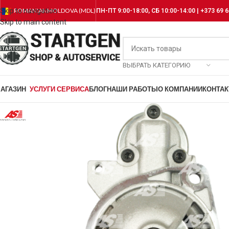
Skip to navigation
ROMANIAN
MOLDOVA (MDL)
ПН-ПТ 9:00-18:00, СБ 10:00-14:00 | +373 69 6
Skip to main content
ВЫБРАТЬ КАТЕГОРИЮ
АГАЗИН
УСЛУГИ СЕРВИСА
БЛОГ
НАШИ РАБОТЫ
О КОМПАНИИ
КОНТА