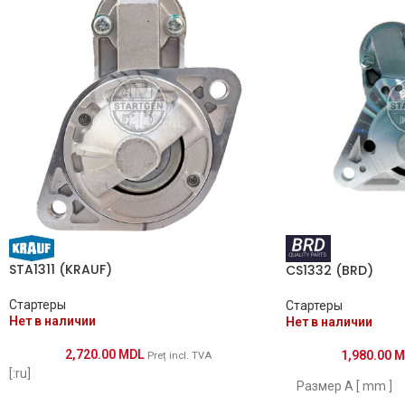
111851
CST10293AS
CST10293GS
CST15113AS
CST15113GS
3869
STA1311 (KRAUF)
CS1332 (BRD)
Стартеры
Стартеры
DRS7260
Нет в наличии
Нет в наличии
DRS7260N
2,720.00
MDL
1,980.00
M
Preț incl. TVA
[:ru]
Размер А [ mm ]
EAA-121003