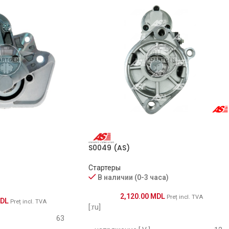
CARGO
CASCO
CASCO
CASCO
CASCO
S0049 (AS)
CEVAM
Стартеры
DELCO
В наличии (0-3 часа)
2,120.00
MDL
Preț incl. TVA
DELCO
DL
Preț incl. TVA
[:ru]
63
EAA