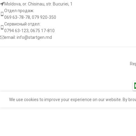
Moldova, or. Chisinau, str. Bucuriei, 1
Количество
Отдел продаж:
IS9428
o1:
крепежных
2 pcs
069 63-78-78, 079 920-350
отверстий
Сервисный отдел:
22.1044
0794 63-123, 0675 17-810
Количество
email:
info@startgen.md
крепежных
LRS02091
o2:
2 pcs
отверстий с
резьбой
LRT00134
Rep
Диаметр шестерни
od:
26 mm
бендикса внешний
0041518901
0041519201
We use cookies to improve your experience on our website. By brow
[:]
0041519701
0051511301
0051516601