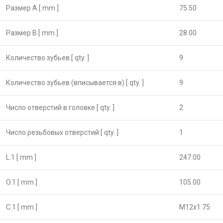
Размер А [ mm ]
75.50
Размер B [ mm ]
28.00
Количество зубьев [ qty. ]
9
Количество зубьев (вписывается в) [ qty. ]
9
Число отверстий в головке [ qty. ]
2
Число резьбовых отверстий [ qty. ]
1
L.1 [ mm ]
247.00
O.1 [ mm ]
105.00
C.1 [ mm ]
M12x1.75