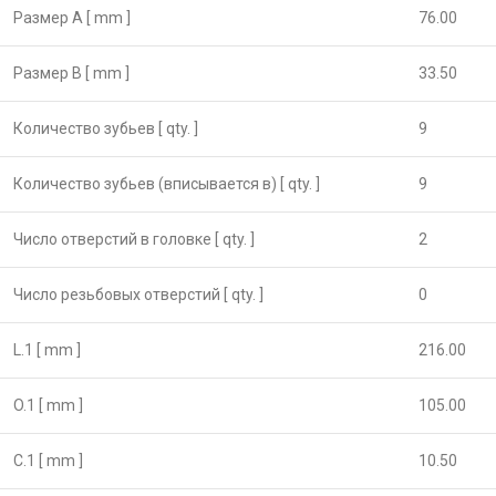
Размер А [ mm ]
76.00
Размер B [ mm ]
33.50
Количество зубьев [ qty. ]
9
Количество зубьев (вписывается в) [ qty. ]
9
Число отверстий в головке [ qty. ]
2
Число резьбовых отверстий [ qty. ]
0
L.1 [ mm ]
216.00
O.1 [ mm ]
105.00
C.1 [ mm ]
10.50