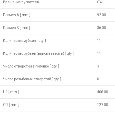
Вращение пускателя
CW
Размер А [ mm ]
92.00
Размер B [ mm ]
36.00
Количество зубьев [ qty. ]
11
Количество зубьев (вписывается в) [ qty. ]
11
Число отверстий в головке [ qty. ]
3
Число резьбовых отверстий [ qty. ]
0
L.1 [ mm ]
406.00
O.1 [ mm ]
127.00