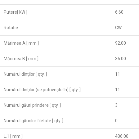
Putere[ kW ]
6.60
Rotație
CW
Mărimea А [ mm ]
92.00
Mărimea B [ mm ]
36.00
Numărul dinților [ qty. ]
11
Numărul dinților (se potriveşte în) [ qty. ]
11
Numărul găuri prindere [ qty. ]
3
Numărul găurilor filetate [ qty. ]
0
L.1 [ mm ]
406.00