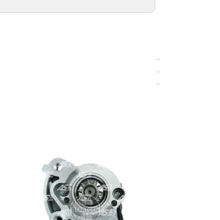
ПРИМЕЧАНИЯ