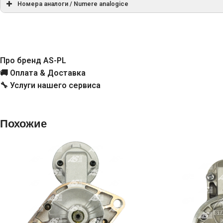
Номера аналоги / Numere analogice
МАРКА
МОДЕЛЬ
СПРАВОЧНЫЙ НОМЕР
FORD
Escort 1.6 Diesel
xxx
FORD
Escort 1.6 Diesel
xxx
Про бренд AS-PL
0001110013
🚚 Оплата & Доставка
FORD
Escort 1.6 Diesel Express
xxx
🔧 Услуги нашего сервиса
0001110019
FORD
Escort 1.8 Diesel
xxx
0001110043
Похожие
FORD
Escort 1.8 Diesel
xxx
0001110064
FORD
Escort 1.8 Diesel
xxx
0001110088
FORD
Escort 1.8 Diesel
xxx
0001110104
FORD
Escort 1.8 Diesel
xxx
0001110105