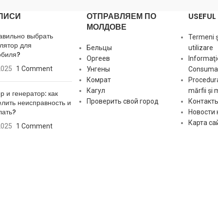
[LTB]
04.1984-02.1989
о зубьев
Количество зубьев [ szt ]
12
REAL
ПИСИ
ОТПРАВЛЯЕМ ПО
USEFUL 
8 pcs
МОЛДОВЕ
[RTC]
03.1989-02.1996
авильно выбрать
Число отверстий в головке [
Termeni și
REAL
3
лятор для
бендикса
CR
szt ]
Бельцы
utilizare
обиля?
Оргеев
Informaţi
[RTD]
03.1989-02.1996
LAUBER
2025
1 Comment
Унгены
Consumat
Число резьбовых отверстий [
3
го места
77 mm
szt ]
Комрат
Procedura
[RTG]
03.1989-02.1996
ELSTOCK
Кагул
mărfii și 
р и генератор: как
Проверить свой город
Контакт
лить неисправность и
Вращение пускателя
CW
[RTJ]
10.1995-04.2000
LUCAS
лать?
Новости
дикса
17.5 mm
Карта са
2025
1 Comment
[RTK]
01.1996-10.2000
LUCAS
186 mm
[RTN]
04.2000-01.2002
LUCAS
о
х
2 pcs
03.1993-12.1995
LUCAS
о
[RFM]
06.1993-08.1996
LUCAS
х
2 pcs