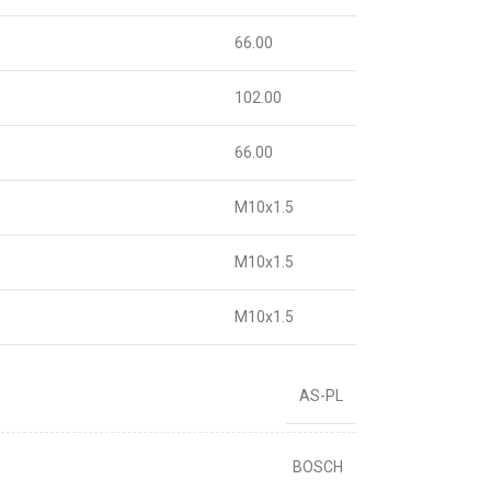
66.00
102.00
66.00
M10x1.5
M10x1.5
M10x1.5
AS-PL
BOSCH