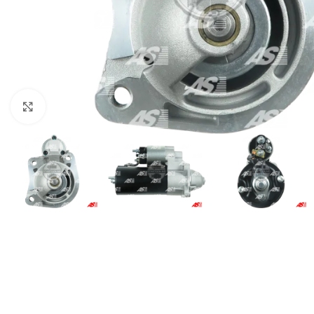
Click to enlarge