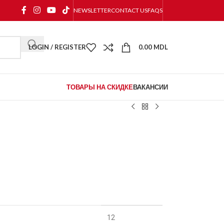
NEWSLETTER
CONTACT US
FAQS
LOGIN / REGISTER
0.00
MDL
ТОВАРЫ НА СКИДКЕ
ВАКАНСИИ
12