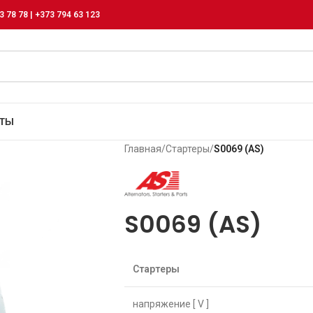
3 78 78 | +373 794 63 123
КТЫ
Главная
/
Стартеры
/
S0069 (AS)
S0069 (AS)
Стартеры
напряжение [ V ]