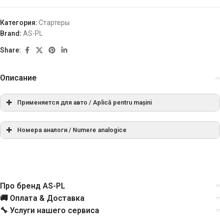
Категория:
Стартеры
Brand:
AS-PL
Share:
Описание
Применяется для авто / Aplică pentru mașini
Номера аналоги / Numere analogice
МАРКА
МОДЕЛЬ
ТИП
ГОД
ПРИМЕЧА
СПРАВОЧНЫЙ НОМЕР
C-Max
РЕЖИССЕР
FORD
02.2007-
1.6
xxx
Про бренд AS-PL
0001107043
BOSCH
Fiesta
🚚 Оплата & Доставка
FORD
1.25
[FUJA]
12.2002-
🔧 Услуги нашего сервиса
0001107087
BOSCH
16V
xxx