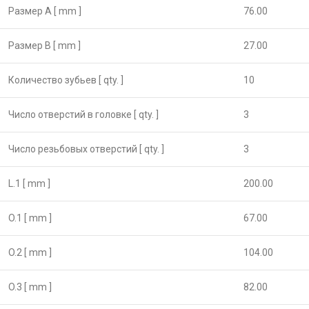
Размер А [ mm ]
76.00
Размер B [ mm ]
27.00
Количество зубьев [ qty. ]
10
Число отверстий в головке [ qty. ]
3
Число резьбовых отверстий [ qty. ]
3
L.1 [ mm ]
200.00
O.1 [ mm ]
67.00
O.2 [ mm ]
104.00
O.3 [ mm ]
82.00