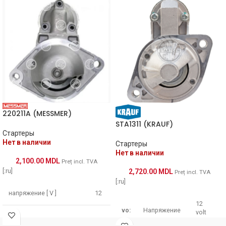
01.2001-
DODGE
Neon 2.0
[SXT]
17790N
WAI / TRANSPO
12.2003
17790R
WAI / TRANSPO
17821N
WAI / TRANSPO
17822N
WAI / TRANSPO
220211A (MESSMER)
20401213RC
REAL
STA1311 (KRAUF)
Стартеры
22.3208
LAUBER
Нет в наличии
Стартеры
Нет в наличии
2,100.00
MDL
Preț incl. TVA
25-3165
ELSTOCK
[:ru]
2,720.00
MDL
Preț incl. TVA
[:ru]
254234
KUHNER
напряжение [ V ]
12
12
vo:
Напряжение
volt
Мощность [ kW ]
1.1
4793493
CHRYSLER