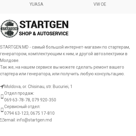
YUASA
VW OE
0.9
Размер А [ mm ]
64
5033133AA
CHRYSLER
Мощность
po:
kw
Квт
Размер B [ mm ]
24
5033133AB
CHRYSLER
Количество
te:
зубьев
8 pcs
Количество зубьев
5033133AC
CHRYSLER
9
бендикса
(вписывается в) [ szt ]
STARTGEN.MD - самый большой интернет-магазин по стартерам,
генератором, комплектующим к ним, и другой автоэлектрики в
6004AA0003
BOSCH
Вращение
Число отверстий в
ro:
CR
Молдове.
2
бендикса
головке [ szt ]
Так же, на нашем сервисе вы можете сделать ремонт вашего
6004AA0008
BOSCH
стартера или генератора, или получить любую консультацию.
Размер
Число резьбовых
1
a:
посадочного
77 mm
отверстий [ szt ]
6004AA0027
BOSCH
Moldova, or. Chisinau, str. Bucuriei, 1
места A
Отдел продаж:
Вращение пускателя
CW
069 63-78-78, 079 920-350
6010312
SANDO
Вылет
b:
17.5 mm
Сервисный отдел:
бендикса
0794 63-123, 0675 17-810
CST10312RS
CASCO
[:]
email:
info@startgen.md
le:
Длина
186 mm
EAA-121724
EAA
Количество