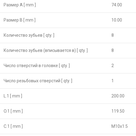
Размер А [ mm ]
74.00
Размер B [ mm ]
10.00
Количество зубьев [ qty. ]
8
Количество зубьев (вписывается в) [ qty. ]
8
Число отверстий в головке [ qty. ]
2
Число резьбовых отверстий [ qty. ]
1
L.1 [ mm ]
200.00
O.1 [ mm ]
119.50
C.1 [ mm ]
M10x1.5