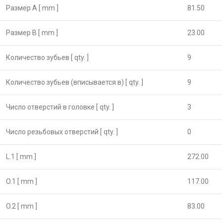
Размер А [ mm ]
81.50
Размер B [ mm ]
23.00
Количество зубьев [ qty. ]
9
Количество зубьев (вписывается в) [ qty. ]
9
Число отверстий в головке [ qty. ]
3
Число резьбовых отверстий [ qty. ]
0
L.1 [ mm ]
272.00
O.1 [ mm ]
117.00
O.2 [ mm ]
83.00