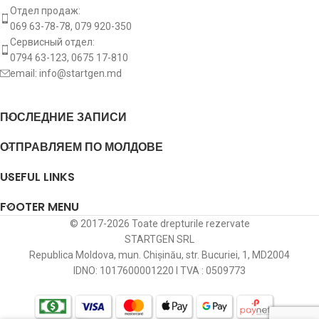
Отдел продаж:
Вращение пускателя
CW
436028
VALEO
069 63-78-78, 079 920-350
[:]
Сервисный отдел:
0794 63-123, 0675 17-810
436045
VALEO
email:
info@startgen.md
[:]
46231610
FIAT
ПОСЛЕДНИЕ ЗАПИСИ
500.504.093
PSH
ОТПРАВЛЯЕМ ПО МОЛДОВЕ
580264
PEUGEOT
USEFUL LINKS
5985265
FIAT
FOOTER MENU
© 2017-2026 Toate drepturile rezervate
STARTGEN SRL
6010335
SANDO
Republica Moldova, mun. Chișinău, str. Bucuriei, 1, MD2004
IDNO: 1017600001220 I TVA : 0509773
6030134
SANDO
63222001
MAGNETI MARELLI