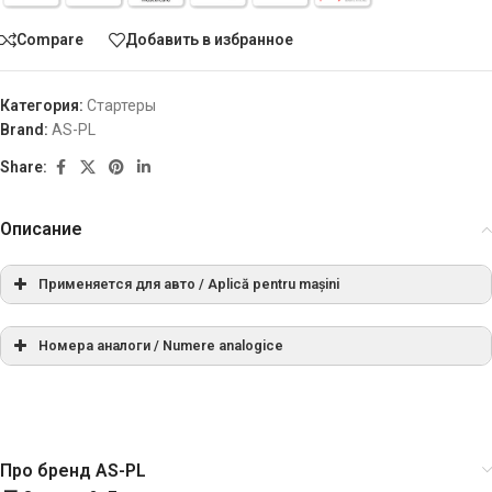
Compare
Добавить в избранное
Категория:
Стартеры
Brand:
AS-PL
Share:
Описание
Применяется для авто / Aplică pentru mașini
Номера аналоги / Numere analogice
МАРКА
МОДЕЛЬ
ТИП
ГОД
ПРИМ
СПРАВОЧНЫЙ НОМЕР
Croma 1.9
РЕЖИССЕР
03.1988-
FIAT
[154C6.000]
TD
10.1992
Про бренд AS-PL
0001218014
BOSCH
Croma 2.5
12.1985-