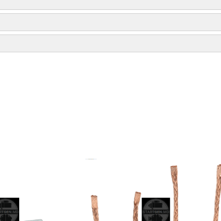
140955
Ci/TDDi 16V, Mondeo 2.0 TDDi 16V, Mondeo 2.2 TDCi, Transit 2.0 Diesel Di
F7RU11056AB
2.4 TDE
SFX75
015221, 015241, 015301
SHF0955
AMS0034
68-223