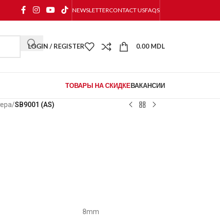
NEWSLETTER
CONTACT US
FAQS
LOGIN / REGISTER
0.00
MDL
ТОВАРЫ НА СКИДКЕ
ВАКАНСИИ
тера
/
SB9001 (AS)
8mm