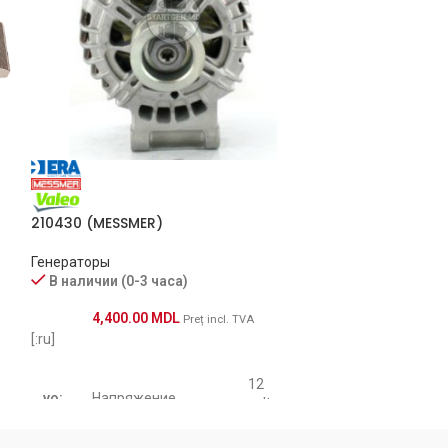
A0043 (AS)
Генераторы
В наличии (0-
3,500.
210430 (MESSMER)
[:ru]
Генераторы
В наличии (0-3 часа)
vo:
Напряж
4,400.00
MDL
Preț incl. TVA
[:ru]
am:
Сила т
12
vo:
Напряжение
volt
Размер