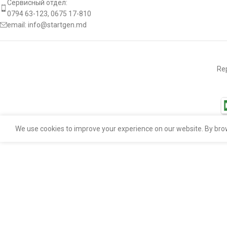
Сервисный отдел:
0794 63-123, 0675 17-810
email:
info@startgen.md
L.2 [ mm ]
T.1 [ mm ]
Rep
[:]
We use cookies to improve your experience on our website. By brow