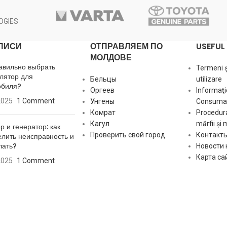
vo:
Напряжение
12 volt
81.00
OGIES
lb:
Длина поводка
22.5, 39 mm
38.40
ПИСИ
ОТПРАВЛЯЕМ ПО
USEFUL 
МОЛДОВЕ
авильно выбрать
7.00
Termeni și
лятор для
Бельцы
utilizare
обиля?
Оргеев
Informaţi
2025
1 Comment
Унгены
Consumat
Комрат
Procedura
Кагул
mărfii și 
р и генератор: как
Проверить свой город
Контакт
лить неисправность и
лать?
Новости
12
Карта са
2025
1 Comment
16.10
8.50
81.00