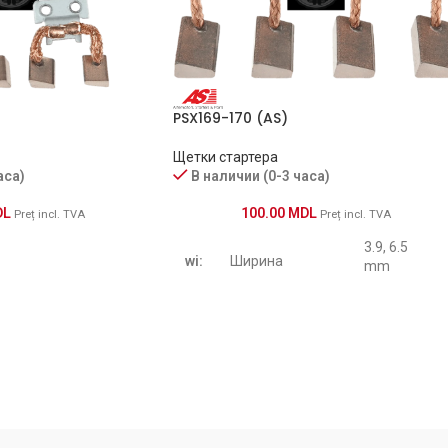
PSX169-170 (AS)
Щетки стартера
аса)
В наличии (0-3 часа)
DL
100.00
MDL
Preț incl. TVA
Preț incl. TVA
3.9, 6.5
wi:
Ширина
mm
10
12
hi:
Высота/Глубина
mm
16.10
le:
Длина
15.5 mm
8.50