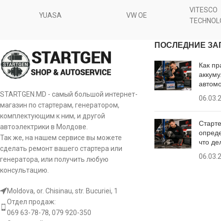
VITESCO
YUASA
VW OE
L.1 [ mm ]
TECHNOL
L.2 [ mm ]
ПОСЛЕДНИЕ ЗА
Как пр
T.1 [ mm ]
аккуму
автом
STARTGEN.MD - самый большой интернет-
06.03.
[:ro]
магазин по стартерам, генератором,
комплектующим к ним, и другой
Старте
Щетки стартеров
автоэлектрики в Молдове.
опреде
Так же, на нашем сервисе вы можете
что де
Напряжение [ V ]
сделать ремонт вашего стартера или
06.03.
генератора, или получить любую
консультацию.
H.1 [ mm ]
Moldova, or. Chisinau, str. Bucuriei, 1
W.1 [ mm ]
Отдел продаж:
069 63-78-78, 079 920-350
L.1 [ mm ]