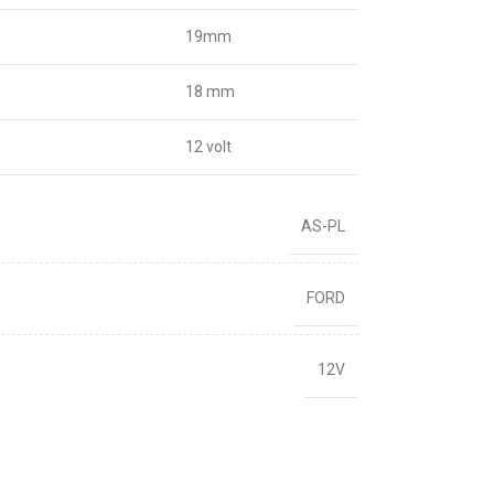
19mm
18 mm
12 volt
AS-PL
FORD
12V