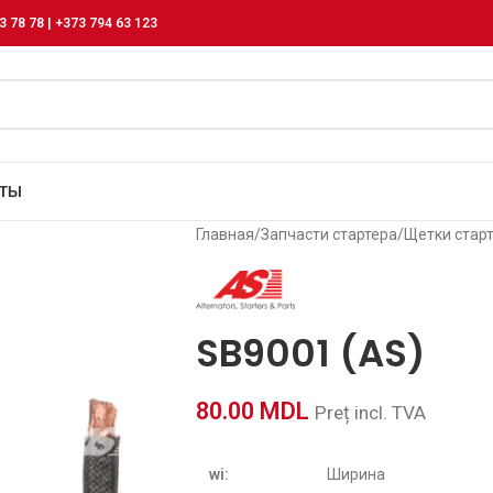
3 78 78 | +373 794 63 123
КТЫ
Главная
/
Запчасти стартера
/
Щетки стар
SB9001 (AS)
80.00
MDL
Preț incl. TVA
wi:
Ширина