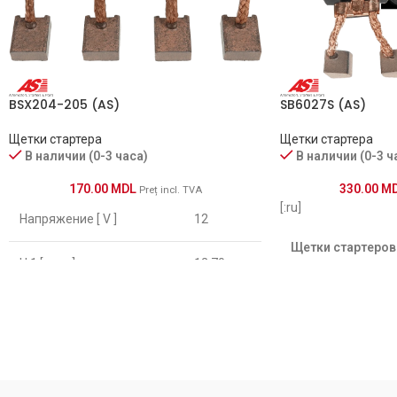
BSX204-205 (AS)
SB6027S (AS)
Щетки стартера
Щетки стартера
В наличии (0-3 часа)
В наличии (0-3 ч
170.00
MDL
330.00
M
Preț incl. TVA
[:ru]
Напряжение [ V ]
12
Щетки стартеров
H.1 [ mm ]
12.70
Напряжение [ V ]
W.1 [ mm ]
10.00
H.1 [ mm ]
L.1 [ mm ]
32.00
W.1 [ mm ]
T.1 [ mm ]
4.50