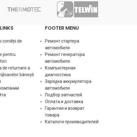
a:
посадо
120
A
am:
Сила тока
amp
Размер
LINKS
FOOTER MENU
Размер
b:
посадо
a:
посадочного места
10.5 mm
B
A
 condiții de
Ремонт стартера
автомобиля
Размер
e pentru
Ремонт генератора
Размер
c:
посадо
ori
автомобиля
b:
посадочного места
72 mm
C
B
 de returnare a
Компьютерная
mijloacelor bănești
диагностика
Количе
gr:
ы
Зарядка аккумулятора
Размер
шкива
 компании
автомобиля
c:
посадочного места
52.5 mm
C
йта
Подбор запчастей
Оплата и доставка
st:
Тип сиг
Гарантия и возврат
Количество ручьев
gr:
6 pcs
товара
шкива
Каталоги производителей
st:
Тип сигнала
LIN
[:]