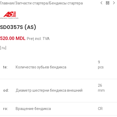
Главная
/
Запчасти стартера
/
Бендиксы стартера
SD0357S (AS)
520.00
MDL
Preț incl. TVA
[:ru]
9
te:
Количество зубьев бендикса
pcs
26
od:
Диаметр шестерни бендикса внешний
mm
ro:
Вращение бендикса
CR