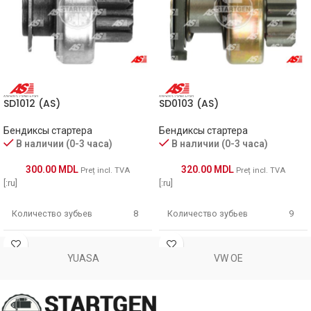
2188
GHIBAUDI
SDB1293
KRAUF
SDB9293
KRAUF
SD1012 (AS)
SD0103 (AS)
1012555
POWERMAX
Бендиксы стартера
Бендиксы стартера
81012555
POWERMAX
В наличии (0-3 часа)
В наличии (0-3 часа)
300.00
MDL
320.00
MDL
Preț incl. TVA
Preț incl. TVA
SDR10153
SANDO
[:ru]
[:ru]
047911335H
VW
Количество зубьев
8
Количество зубьев
9
SDV32202
WOODAUTO
Количество фрез
6
Количество фрез
16
YUASA
VW OE
Длина [ mm ]
45
Длина [ mm ]
58
ZN1480
ZEN