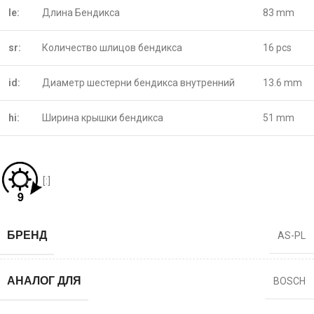
le:
Длина Бендикса
83 mm
sr:
Количество шлицов бендикса
16 pcs
id:
Диаметр шестерни бендикса внутренний
13.6 mm
hi:
Ширина крышки бендикса
51 mm
[:]
БРЕНД
AS-PL
АНАЛОГ ДЛЯ
BOSCH