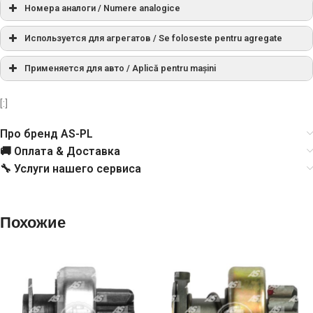
Номера аналоги / Numere analogice
SD0357
AS-PL
Используется для агрегатов / Se foloseste pentru agregate
Применяется для авто / Aplică pentru mașini
UD43489SD
AS-PL
[:]
1006209655
BOSCH
Про бренд AS-PL
1006209760
BOSCH
🚚 Оплата & Доставка
🔧 Услуги нашего сервиса
234293
CARGO
333211
CARGO
Похожие
CDR10153
CASCO
225633
ERA