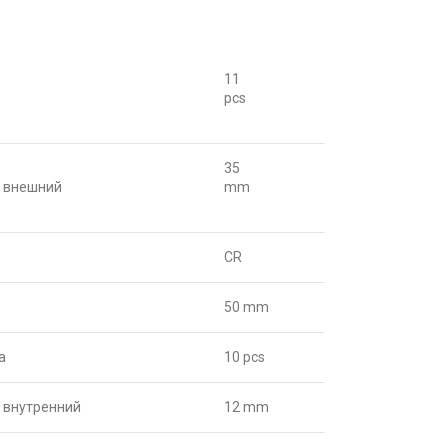
11
pcs
35
 внешний
mm
CR
50 mm
а
10 pcs
 внутренний
12 mm