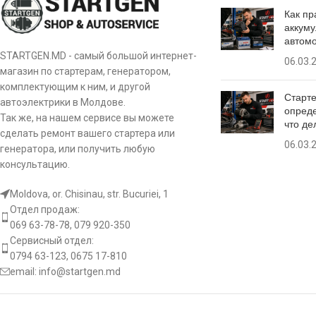
Как пр
аккуму
O.D.2 [ mm ]
30.00
автом
[:]
STARTGEN.MD - самый большой интернет-
06.03.
L.1 [ mm ]
46.70
магазин по стартерам, генератором,
комплектующим к ним, и другой
Старте
L.2 [ mm ]
16.20
автоэлектрики в Молдове.
опреде
Так же, на нашем сервисе вы можете
что де
сделать ремонт вашего стартера или
Оборот
CW
06.03.
генератора, или получить любую
консультацию.
[:ro]
Moldova, or. Chisinau, str. Bucuriei, 1
Отдел продаж:
Бендиксы стартера
069 63-78-78, 079 920-350
Сервисный отдел:
Количество зубьев [ qty. ]
11
0794 63-123, 0675 17-810
email:
info@startgen.md
Количество фрез [ qty. ]
6