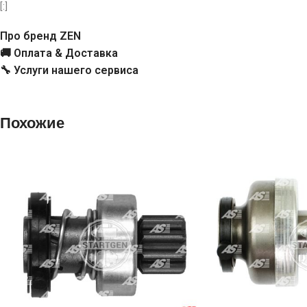
[:]
0001107088
F000AL1432
Про бренд ZEN
F000AL0106
F000AL1690
🚚 Оплата & Доставка
🔧 Услуги нашего сервиса
235440
235440Z
Похожие
333186
225652
2354
4.5051.1
SDB1440