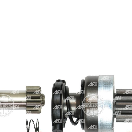
BOSCH
BOSCH
CARGO
CARGO
CARGO
ERA
GHIBAUDI
IKA
KRAUF