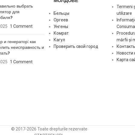
МОЛДОВЕ
авильно выбрать
Termeni și
лятор для
Бельцы
utilizare
обиля?
Оргеев
Informaţi
[:]
2025
1 Comment
Унгены
Consumat
Комрат
Procedura
Кагул
mărfii și 
р и генератор: как
Проверить свой город
Контакт
лить неисправность и
лать?
Новости
Карта са
2025
1 Comment
© 2017-2026 Toate drepturile rezervate