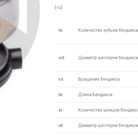
[:ru]
te:
Количество зубьев бендикса
od:
Диаметр шестерни бендикса
ro:
Вращение бендикса
le:
Длина Бендикса
sr:
Количество шлицов бендикс
id:
Диаметр шестерни бендикса