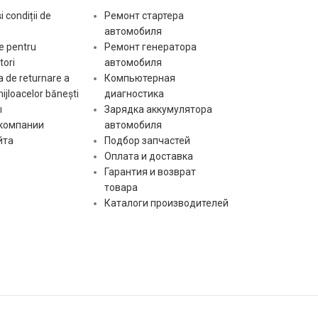
le:
Длина Бендикса
51 mm
 condiții de
Ремонт стартера
Ось [ mm ]
автомобиля
Количество шлицов
sr:
10 pcs
e pentru
Ремонт генератора
бендикса
Оборот
ori
автомобиля
 de returnare a
Компьютерная
Диаметр шестерни
id:
12 mm
mijloacelor bănești
диагностика
бендикса внутренний
ы
Зарядка аккумулятора
[:]
 компании
автомобиля
Ширина крышки
йта
Подбор запчастей
hi:
50 mm
бендикса
Оплата и доставка
Гарантия и возврат
товара
Каталоги производителей
[:]