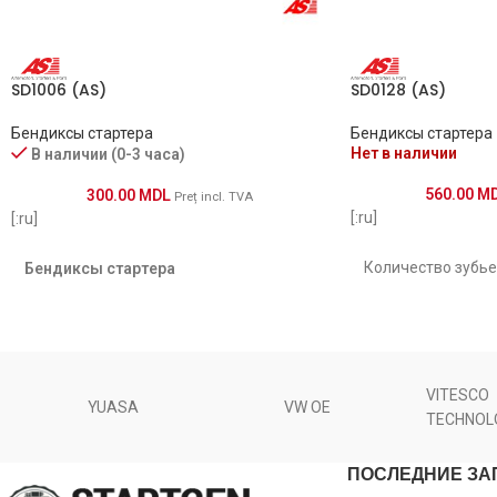
SDB8440
1014772
SD1006 (AS)
SD0128 (AS)
81014772
Бендиксы стартера
Бендиксы стартера
Нет в наличии
В наличии (0-3 часа)
11-695
560.00
M
300.00
MDL
Preț incl. TVA
[:ru]
[:ru]
28011-0D030
Количество зубье
Бендиксы стартера
BOS1006209695
Количество фрез
Количество зубьев [ qty. ]
11
SDV3911
Длина [ mm ]
Количество фрез [ qty. ]
6
VITESCO
ZN1547
YUASA
VW OE
TECHNOL
Диаметр зубчатки
I.D.1 [ mm ]
12.00
ПОСЛЕДНИЕ ЗА
Оборот
O.D.1 [ mm ]
46.00