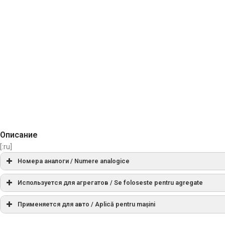
Описание
[:ru]
Номера аналоги / Numere analogice
SD0149
Используется для агрегатов / Se foloseste pentru agregate
СПРАВОЧНЫЙ НОМЕР
Применяется для авто / Aplică pentru mașini
1006209695