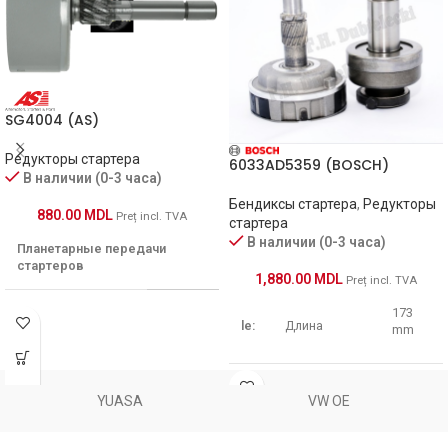
SG4004 (AS)
Редукторы стартера
6033AD5359 (BOSCH)
В наличии (0-3 часа)
Бендиксы стартера
,
Редукторы
880.00
MDL
Preț incl. TVA
стартера
В наличии (0-3 часа)
Планетарные передачи
стартеров
1,880.00
MDL
Preț incl. TVA
173
O.D.1 [ mm ]
76.20
le:
Длина
mm
O.D.2 [ mm ]
12.00
21
Диаметр
YUASA
VW OE
d2:
mm
L.1 [ mm ]
125.30
вала ротора