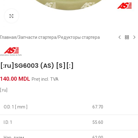
Click to enlarge
Главная
/
Запчасти стартера
/
Редукторы стартера
[:ru]SG6003 (AS) [S][:]
140.00
MDL
Preț incl. TVA
[:ru]
O.D. 1 [ mm ]
67.70
I.D. 1
55.60
Нар. диам.
62.00