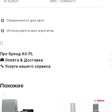
76-82824
WAI / TRANSPO
Применяется для авто
Используется для агрегатов
Avensis 1.6 VVTi, Avensis 1.6 WTi, Avensis 1.8,
TOYOTA
Avensis 1.8 I, Corolla 1.6, Corolla 1.6 Verso, Corolla
1.8, Corolla 1.8 Verso
[:]
Про бренд AS-PL
🚚 Оплата & Доставка
🔧 Услуги нашего сервиса
Похожие