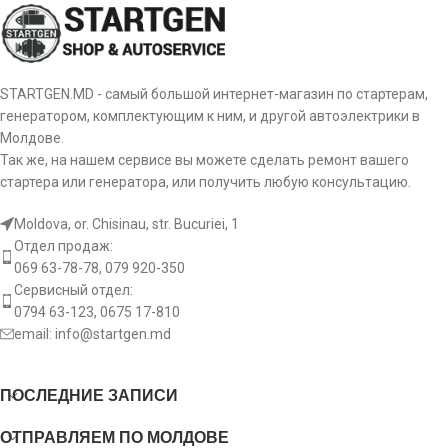
L.2 [ mm ]
17.20
Количество
sr:
шлицов
14 pcs
бендикса
No. of teeth [ qty. ]
37
STARTGEN.MD - самый большой интернет-магазин по стартерам,
Диаметр
OD:
91 mm
Splines [ qty. ]
10
внешний
генератором, комплектующим к ним, и другой автоэлектрики в
Молдове.
Так же, на нашем сервисе вы можете сделать ремонт вашего
Диаметр
id:
внутрений
стартера или генератора, или получить любую консультацию.
Moldova, or. Chisinau, str. Bucuriei, 1
Количество
th:
зубьев
41 pcs
Отдел продаж:
планетарки
069 63-78-78, 079 920-350
Сервисный отдел:
Вращение
0794 63-123, 0675 17-810
ro:
CR
бендикса
email:
info@startgen.md
Количество
q:
4 pcs
шестеренок
ПОСЛЕДНИЕ ЗАПИСИ
ОТПРАВЛЯЕМ ПО МОЛДОВЕ