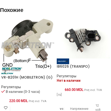
Похожие
CQ1011419
CQ
VR-B160
MOBILETRON
93190141
OPEL
1121-064RS
RS
IB160
WAI / TRANSPO
IB6026 (TRANSPO)
VRG47290
WOODAUTO
Регуляторы
VR-B201H (MOBILETRON) (G)
Нет в наличии
ARE0067
AS
Регуляторы
660.00
MDL
Preț incl. TVA
В наличии (0-3 часа)
[:ru]
220.00
MDL
Preț incl. TVA
12
vo:
Напряжение
volt