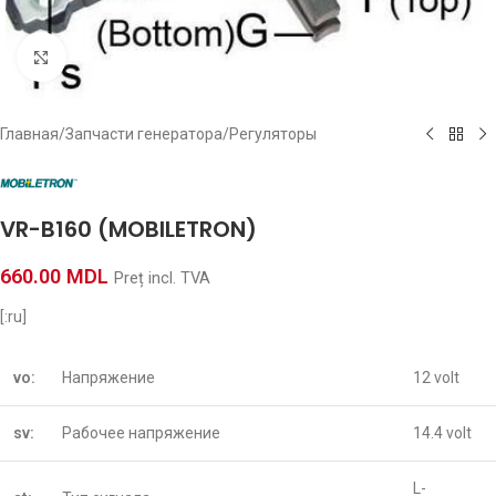
Click to enlarge
Главная
/
Запчасти генератора
/
Регуляторы
VR-B160 (MOBILETRON)
660.00
MDL
Preț incl. TVA
[:ru]
vo:
Напряжение
12
volt
sv:
Рабочее напряжение
14.4
volt
L-