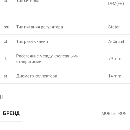
st:
Тип сигнала
DFM(FR)
ps:
Тип питания регулятора
Stator
ct:
Тип размыкания
A-Circuit
Расстояние между крепежными
lf:
79 mm
отверстиями
sr:
Диаметр коллектора
14 mm
[:]
БРЕНД
MOBILETRON