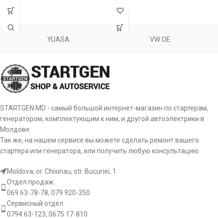
14.5
Рабочее
sv:
volt
напряжение
YUASA
VW OE
L-
st:
Тип сигнала
DFM(FR)
id:
BSS, LIN IDE
STARTGEN.MD - самый большой интернет-магазин по стартерам,
Тип питания
генератором, комплектующим к ним, и другой автоэлектрики в
ps:
Stator
регулятора
Молдове.
Так же, на нашем сервисе вы можете сделать ремонт вашего
Тип
стартера или генератора, или получить любую консультацию.
ct:
A-Circuit
размыкания
Moldova, or. Chisinau, str. Bucuriei, 1
Расстояние
Отдел продаж:
между
069 63-78-78, 079 920-350
lf:
79 mm
крепежными
Сервисный отдел:
отверстиями
0794 63-123, 0675 17-810