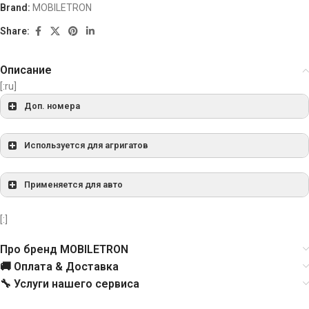
Brand:
MOBILETRON
Share:
Описание
[:ru]
Доп. номера
F00M144109
BOSCH
Используется для агригатов
F00M144160
BOSCH
Применяется для авто
332132
CARGO
[:]
333273
CARGO
Про бренд MOBILETRON
🚚 Оплата & Доставка
CRE10135AS
CASCO
🔧 Услуги нашего сервиса
CRE10135GS
CASCO