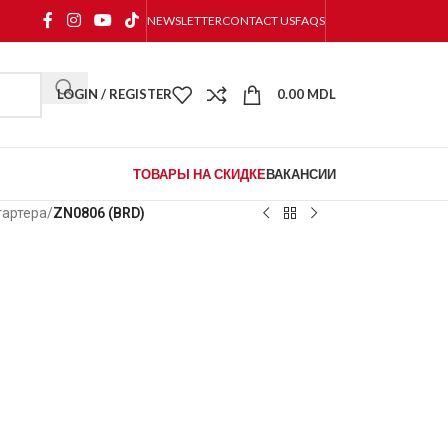
NEWSLETTER
CONTACT US
FAQS
LOGIN / REGISTER
0.00
MDL
ТОВАРЫ НА СКИДКЕ
ВАКАНСИИ
тартера
/
ZN0806 (BRD)