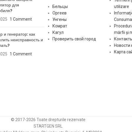
лятор для
Бельцы
utilizare
обиля?
[:]
Оргеев
Informaţi
2025
1 Comment
Унгены
Consumat
Комрат
Procedura
Кагул
mărfii și 
р и генератор: как
Проверить свой город
Контакт
лить неисправность и
лать?
Новости
Карта са
2025
1 Comment
© 2017-2026 Toate drepturile rezervate
STARTGEN SRL