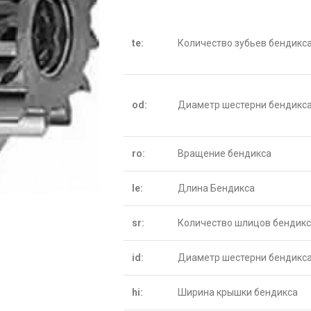
te:
Количество зубьев бендикс
od:
Диаметр шестерни бендикс
ro:
Вращение бендикса
le:
Длина Бендикса
sr:
Количество шлицов бендик
id:
Диаметр шестерни бендикса
hi:
Ширина крышки бендикса