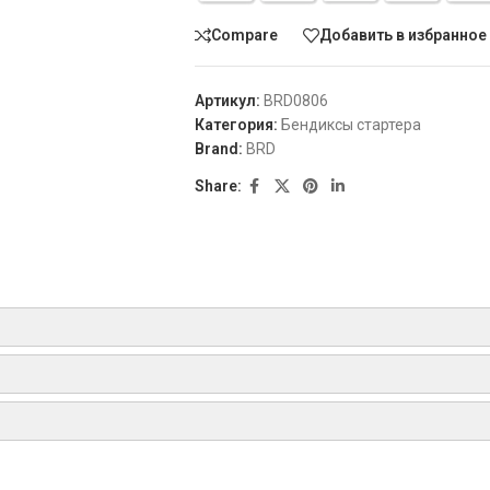
Compare
Добавить в избранное
Артикул:
BRD0806
Категория:
Бендиксы стартера
Brand:
BRD
Share:
esel X, Berlingo 1.9 Diesel, Berlingo 1.9 Diesel 4WD, Berlingo 2.0 HDi, Ber
 Diesel, C25 C2 1.4 HDi, C3 1.4 HDi, C3 1.4 HDi 16V, C3 1.6 HDi, C3 1.6 HDi