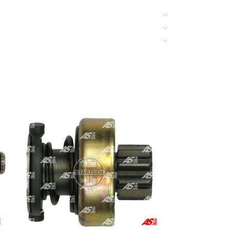
d Picass, C5 1.6 HDi, C5 1.8 16V, C5 1.8 16V X4,
V6, C5 Breals 2.0 HDi, C8 2.0, C8 2.0 16V, C8 2.0
esel, Jumper 1.9 TD, Jumper 1.9 TD 4×4, Jumper
y 2.0 I 16V, Nemo 1.4 HDi, Visa 1.7 Diesel,
ra 1.4 HDi, Xsara 1.6 HDi Picasso, Xsara 1.8 16V
Diesel, ZX 1.9 Diesel, ZX 1.9 TD
1.9 TD Eco, Scudo 2.0, Scudo 2.0 16V
se 2.2 JTD