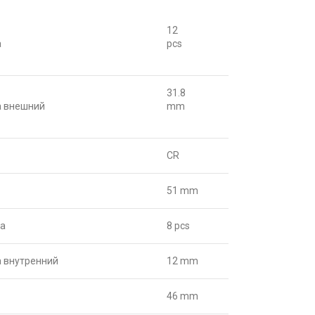
12
а
pcs
31.8
а внешний
mm
CR
51 mm
са
8 pcs
 внутренний
12 mm
46 mm