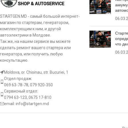
аккуму
автом
[:]
STARTGEN.MD - самый большой интернет-
06.03.
магазин по стартерам, генератором,
комплектующим к ним, и другой
Старте
автоэлектрики в Молдове.
опреде
Так же, на нашем сервисе вы можете
что де
сделать ремонт вашего стартера или
06.03.
генератора, или получить любую
консультацию.
Moldova, or. Chisinau, str. Bucuriei, 1
Отдел продаж:
069 63-78-78, 079 920-350
Сервисный отдел:
0794 63-123, 0675 17-810
email:
info@startgen.md