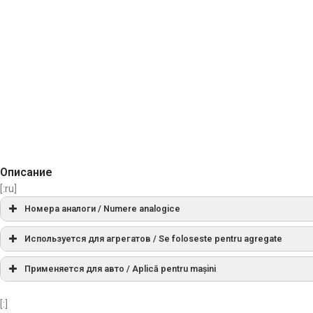
Описание
[:ru]
Номера аналоги / Numere analogice
AS
SD5020, SD5040
Используется для агрегатов / Se foloseste pentru agregate
Применяется для авто / Aplică pentru mașini
Cargo
136722
Berlingo 1.6 HDi, Berlingo 1.8 Diesel, Berlingo 1.8 Di
[:]
Ghibaudi
1944
4×4, BX 1.9TZI, C-Crosser 2.2 HDi, C1 1.4 HDi, C15 1.9