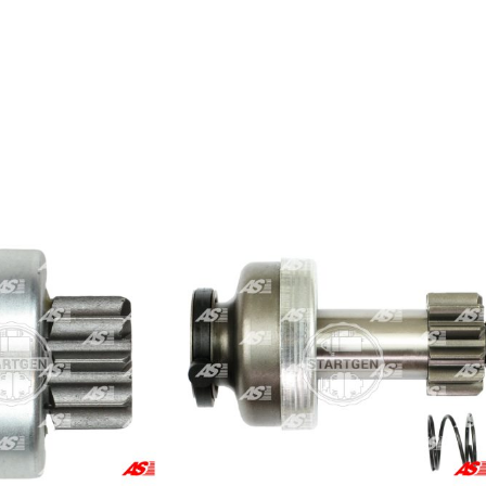
 2.0 HDi, C4 2.0 HDi Grand Picasso, C4 2.0 HDi Picasso, C4 2.0 I 16V Gran
Di, C5 2.0 HDi FAP, C5 2.0 HPi 16V, C5 2.2 HDi, C5 3.0 Carlsson HP, C5 3.0 
 HDi, Evasion 2.0 HDi 16V, Evasion 2.0 TD, Evasion 2.1 TD, Jumper 1.9 Di
1.6 HDi, Jumpy 1.9 Diesel, Jumpy 1.9 TD, Jumpy 2.0, Jumpy 2.0 HDi, Jump
ntia 2.1 TD 12V, XM 2.1 Diesel, XM 2.1 Diesel D12 VSX, XM 2.1 TD 12V, Xsa
9 TD, Xsara 2.0 16V Picasso, Xsara 2.0 HDi, Xsara 2.0 HDi Picasso, ZX 1.8 
tijet, Scudo 1.9 Diesel, Scudo 1.9 Diesel Combine, Scudo 1.9 TD, Scudo 
Ulysse 1.9 TD, Ulysse 2.0 JTD, Ulysse 2.0 Multijet, Ulysse 2.1 TD, Ulys
1T14671, M191T18271, M357X91372, M57X91372
edra 2.2 JTD, Zeta 2.0 JTD
tar 1.5 DCi X76, Micra 1.5 DCi, Note 1.5 DCi, Qashqai 1.5 DCi, Tiida 1.5 DCi