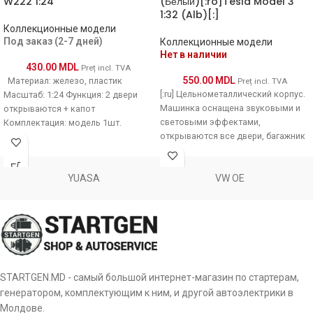
W222 1:24
(Белый)[:ro]Tesla Model 3
1:32 (Alb)[:]
Коллекционные модели
Под заказ (2-7 дней)
Коллекционные модели
Нет в наличии
430.00
MDL
Preț incl. TVA
550.00
MDL
Материал: железо, пластик
Preț incl. TVA
[:ru] Цельнометаллический корпус.
Масштаб: 1:24 Функция: 2 двери
Машинка оснащена звуковыми и
открываются + капот
световыми эффектами,
Комплектация: модель 1шт.
открываются все двери, багажник
Material: fier, plastic Scara: 1:24
и капот. Представлена в
нескольких ярких цветах.
YUASA
VW OE
STARTGEN.MD - самый большой интернет-магазин по стартерам,
генератором, комплектующим к ним, и другой автоэлектрики в
Молдове.