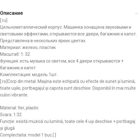
Описание
[:ru]
Цельнометаллический корпус. Машинка оснащена звуковыми и
световыми эффектами, открываются все двери, багажник и капот.
Представлена в нескольких ярких цветах.
Материал: железо, пластик
Масштаб: 1: 32
Функция: есть музыка со светом, все 4 двери открываются +
багажник и капот
Комплектация: модель 1шт.
[:ro]
Corp din metal.
Mașina este echipată cu efecte de sunet și lumină,
toate ușile, portbagajul și capota sunt deschise.
Disponibil în mai multe
culori vibrante.
Material: fier, plastic
Scara: 1:32
Funcție: există muzică cu lumină, toate cele 4 uși deschise + portbagaj
și glugă
Complectatia: model 1 buc.
[:]