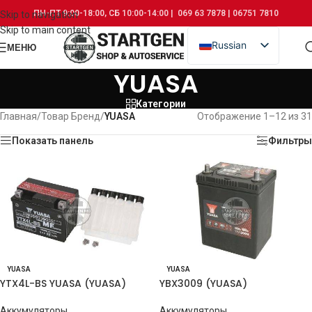
ПН-ПТ 9:00-18:00, СБ 10:00-14:00 | 069 63 7878 | 06751 7810
Skip to navigation
Skip to main content
Russian
МЕНЮ
Romanian
YUASA
Категории
Главная
/
Товар Бренд
/
YUASA
Отображение 1–12 из 31
Показать панель
Фильтры
YUASA
YUASA
YTX4L-BS YUASA (YUASA)
YBX3009 (YUASA)
Аккумуляторы
Аккумуляторы