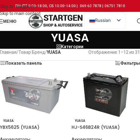
ПН-ПТ 9:00-18:00, СБ 10:00-14:00 | 069 63 7878 | 06751 7810
Skip to navigation
Skip to main content
Russian
МЕНЮ
Romanian
YUASA
Категории
Главная
/
Товар Бренд
/
YUASA
Отображение 1–12 из 31
Показать панель
Фильтры
YUASA
YUASA
YBX5625 (YUASA)
HJ-S46B24R (YUASA)
Аккумуляторы
Аккумуляторы