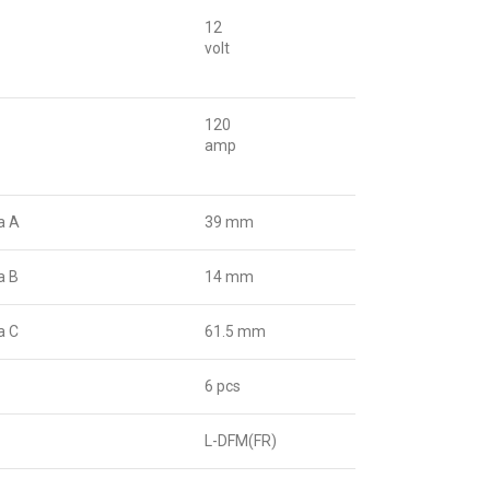
12
volt
120
amp
а A
39 mm
а B
14 mm
а C
61.5 mm
6 pcs
L-DFM(FR)