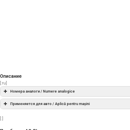
Описание
[:ru]
Номера аналоги / Numere analogice
A0059
Применяется для авто / Aplică pentru mașini
МАРКА
МОДЕЛЬ
AEA4275
[:]