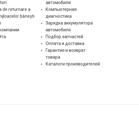
ori
автомобиля
Размер
Размер
c:
посадочного места
61 mm
c:
посадо
 de returnare a
Компьютерная
C
C
mijloacelor bănești
диагностика
ы
Зарядка аккумулятора
 компании
автомобиля
Количество ручьев
Количе
gr:
6 pcs
gr:
шкива
шкива
йта
Подбор запчастей
Оплата и доставка
Гарантия и возврат
L-
st:
Тип сигнала
st:
Тип сиг
товара
DFM(FR)
Каталоги производителей
[:]
[:]