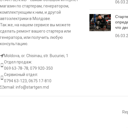
06.03.
Размер
AUDI
A3 2.0 TDi
CAL15250AS
магазин по стартерам, генератором,
c:
посадочного места
80.5 mm
HC-PARTS
CA16
комплектующим к ним, и другой
C
Старте
AUDI
A3 2.0 TDi
CAL15250ES
автоэлектрики в Молдове.
опреде
HELLA
8EL
Так же, на нашем сервисе вы можете
что де
Количество ручьев
gr:
6 pcs
AUDI
A3 2.0 TDi 16V
сделать ремонт вашего стартера или
CAL15250GS
шкива
06.03.
генератора, или получить любую
ALB
ALB
консультацию.
AUDI
A3 2.0 TDi 16V Quattro
KRAUF
CAL15250OS
st:
Тип сигнала
L(Pin)
ALB
ALB
Moldova, or. Chisinau, str. Bucuriei, 1
AUDI
A3 2.0 TDi 16V Sportback
CAL15250RS
Отдел продаж:
[:]
Lucas
LRA
069 63-78-78, 079 920-350
AUDI
A3 2.0 TDi Quattro
Сервисный отдел:
4588
0794 63-123, 0675 17-810
Magneti
MRA
email:
info@startgen.md
Marelli
AUDI
A3 2.0 TDi Quattro
DRB1860
0111
AUDI
A3 2.0 TDi Quattro
EAA-221012
011
Rep
011
AUDI
A3 2.0 TDi Quattro Sportback
56808
011
0111