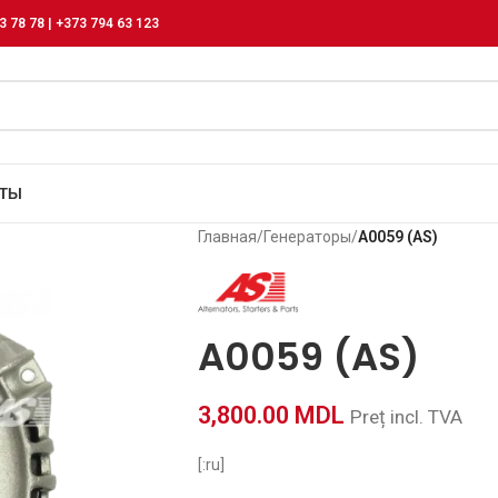
3 78 78 | +373 794 63 123
КТЫ
Главная
/
Генераторы
/
A0059 (AS)
A0059 (AS)
3,800.00
MDL
Preț incl. TVA
[:ru]