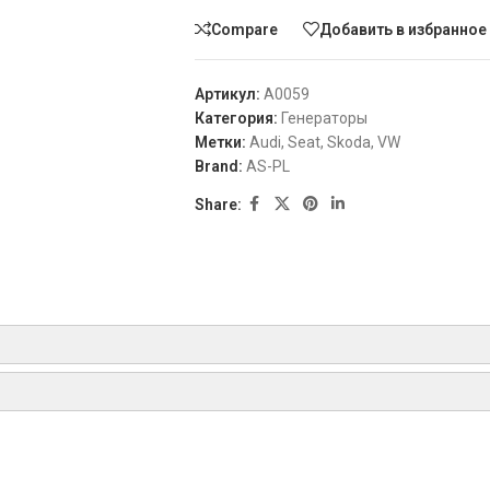
Compare
Добавить в избранное
Артикул:
A0059
Категория:
Генераторы
Метки:
Audi
,
Seat
,
Skoda
,
VW
Brand:
AS-PL
Share:
AS-PLСписок
ТИП
ГОД
AUTOELECTRO