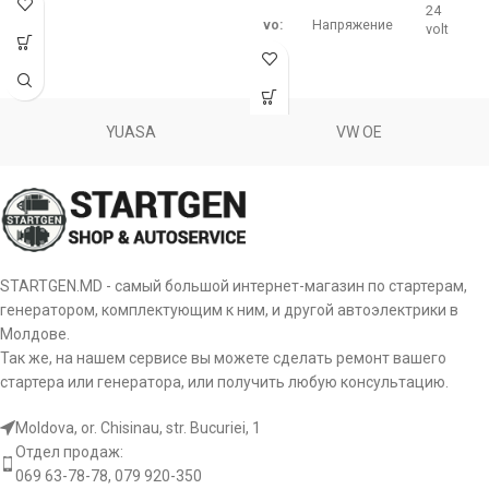
24
vo:
Напряжение
volt
0111546602, 0111546802, 011154680280,
0111547202, 011154720280, 0111549202,
Mercedes
55
0121540002, A0111546602, A0111546802,
Benz
am:
Сила тока
amp
A011154680280, A0111547202,
YUASA
VW OE
A011154720280, A0111549202, A0121540002
Размер
ALB1665(89)WA, ALB1689RB, ALB1689WA,
a:
посадочного
115 mm
Motorherz
места A
ALV1689RB
Размер
2542317, 437222, 439296, SG12B021,
Valeo
b:
посадочного
80 mm
STARTGEN.MD - самый большой интернет-магазин по стартерам,
SG12B022
места B
генератором, комплектующим к ним, и другой автоэлектрики в
Молдове.
WAI
1-2521-01BO
Размер
Так же, на нашем сервисе вы можете сделать ремонт вашего
c:
посадочного
стартера или генератора, или получить любую консультацию.
места C
WPS
1252101BO, 1252101BO1, 13928N, 14001N
Moldova, or. Chisinau, str. Bucuriei, 1
Количество
Отдел продаж:
gr:
ручьев
2 pcs
069 63-78-78, 079 920-350
шкива