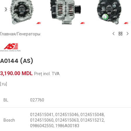
Главная
/
Генераторы
A0144 (AS)
3,190.00
MDL
Preț incl. TVA
[:ru]
BL
027760
0124515041, 0124515046, 0124515048,
Bosch
0124515060, 0124515063, 0124515212,
0986042550, 1986A00183