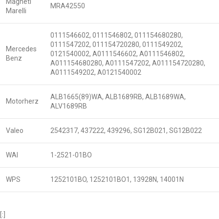
Magneti
MRA42550
Marelli
0111546602, 0111546802, 011154680280,
0111547202, 011154720280, 0111549202,
Mercedes
0121540002, A0111546602, A0111546802,
Benz
A011154680280, A0111547202, A011154720280,
A0111549202, A0121540002
ALB1665(89)WA, ALB1689RB, ALB1689WA,
Motorherz
ALV1689RB
Valeo
2542317, 437222, 439296, SG12B021, SG12B022
WAI
1-2521-01BO
WPS
1252101BO, 1252101BO1, 13928N, 14001N
[:]