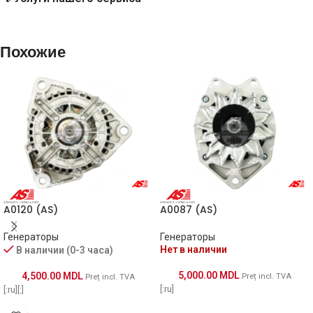
CAS
CAL10127GS
Похожие
Delco
DRA0241, DRB2550
HB
32042550
HC-PARTS
CA1689IR, CA2076IR
HELLA
8EL738041001
ALB1689AN, ALB1689BA, ALB1689DD,
A0120 (AS)
A0087 (AS)
KRAUF
ALB1689LK, ALB1689UX, ALB7689AN,
ALB9689AN, ALB9689UX
Генераторы
Генераторы
Нет в наличии
В наличии (0-3 часа)
Lucas
LRA03020
5,000.00
MDL
4,500.00
MDL
Preț incl. TVA
Preț incl. TVA
[:ru]
[:ru][:]
Magneti
MRA42550
Marelli