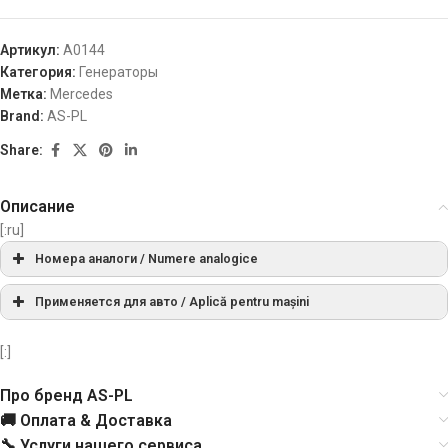
Артикул:
A0144
Категория:
Генераторы
Метка:
Mercedes
Brand:
AS-PL
Share:
Описание
[:ru]
Номера аналоги / Numere analogice
BL
027760
Применяется для авто / Aplică pentru mașini
0124515041, 0124515046, 0124515048,
[:]
Bosch
0124515060, 0124515063, 0124515212,
0986042550, 1986A00183
Про бренд AS-PL
🚚 Оплата & Доставка
Cargo
113300
🔧 Услуги нашего сервиса