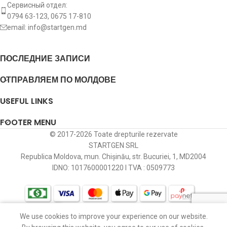
Сервисный отдел:
0794 63-123, 0675 17-810
st:
Тип сигнала
L(Bolt)
email:
info@startgen.md
[:]
ПОСЛЕДНИЕ ЗАПИСИ
ОТПРАВЛЯЕМ ПО МОЛДОВЕ
USEFUL LINKS
FOOTER MENU
© 2017-2026 Toate drepturile rezervate
STARTGEN SRL
Republica Moldova, mun. Chișinău, str. Bucuriei, 1, MD2004
IDNO: 1017600001220 I TVA : 0509773
We use cookies to improve your experience on our website.
агазин
Избранное
Корзина
Мой профиль