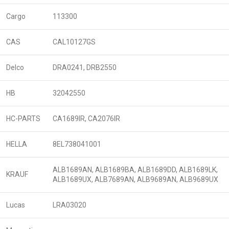
Cargo
113300
CAS
CAL10127GS
Delco
DRA0241, DRB2550
HB
32042550
HC-PARTS
CA1689IR, CA2076IR
HELLA
8EL738041001
ALB1689AN, ALB1689BA, ALB1689DD, ALB1689LK,
KRAUF
ALB1689UX, ALB7689AN, ALB9689AN, ALB9689UX
Lucas
LRA03020