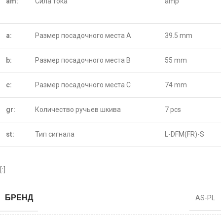
am:
Сила тока
amp
a:
Размер посадочного места A
39.5 mm
b:
Размер посадочного места B
55 mm
c:
Размер посадочного места C
74 mm
gr:
Количество ручьев шкива
7 pcs
st:
Тип сигнала
L-DFM(FR)-S
[:]
БРЕНД
AS-PL