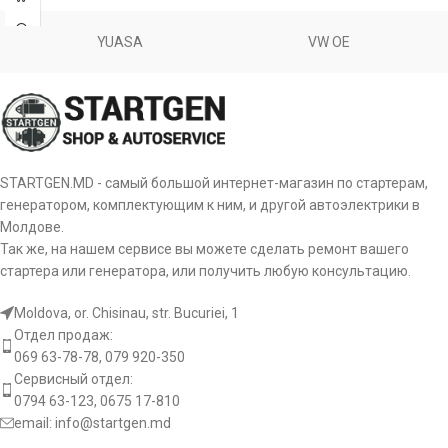
0124515060,
Bosch
Transit 2.4
03.2004-
0124515063,
FORD
[FXFA]
YUASA
VW OE
ROVER
ASU4102, PBU1619, PBU2021
TDE
05.2006
0124515212,
0986042550,
1986A00183
Unipoint
ALT1815, ALT1815U, ALT1815V
Cargo
113300
Valeo
437690
CAS
CAL10127GS
STARTGEN.MD - самый большой интернет-магазин по стартерам,
WAI
1-2387-22BO
генератором, комплектующим к ним, и другой автоэлектрики в
DRA0241,
Молдове.
Delco
21891N0G, 21891N7GL, 21891N7GZ, 8316N,
DRB2550
Так же, на нашем сервисе вы можете сделать ремонт вашего
WPS
8529N
стартера или генератора, или получить любую консультацию.
HB
32042550
Moldova, or. Chisinau, str. Bucuriei, 1
Отдел продаж:
CA1689IR,
HC-PARTS
CA2076IR
069 63-78-78, 079 920-350
Сервисный отдел:
0794 63-123, 0675 17-810
HELLA
8EL738041001
email:
info@startgen.md