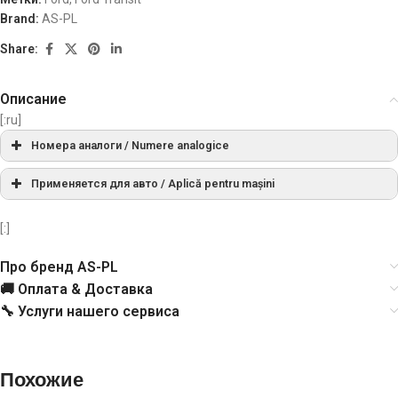
Brand:
AS-PL
Share:
Описание
[:ru]
Номера аналоги / Numere analogice
AS
A0043
Применяется для авто / Aplică pentru mașini
МАРКА
МОДЕЛЬ
ТИП
ГОД
ПРИМЕЧАНИ
BL
027783
[:]
Про бренд AS-PL
Transit 2.4
01.2000-
0124315019, 0124315027, 0986042650,
FORD
[D2FA]
Bosch
Di
05.2006
🚚 Оплата & Доставка
0986045370, B120416351
🔧 Услуги нашего сервиса
Transit 2.4
01.2000-
Cargo
113285, 113544
FORD
[D2FB]
Di
05.2006
Похожие
CAS
CAL10228AS
Transit 2.4
01.2000-