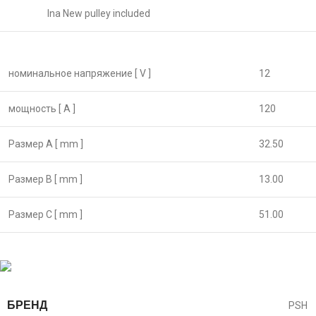
Ina New pulley included
номинальное напряжение [ V ]
12
мощность [ A ]
120
Размер А [ mm ]
32.50
Размер B [ mm ]
13.00
Размер C [ mm ]
51.00
БРЕНД
PSH