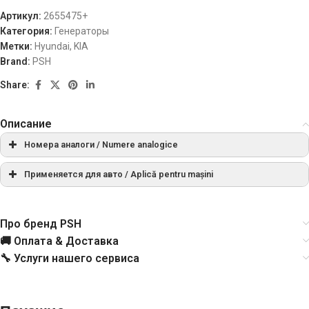
Артикул:
2655475+
Категория:
Генераторы
Метки:
Hyundai
,
KIA
Brand:
PSH
Share:
Описание
Номера аналоги / Numere analogice
СПРАВОЧНЫЙ НОМЕР
PRODUCER
Применяется для авто / Aplică pentru mașini
МАРКА
МОДЕЛЬ
ТИП
ГОД
ПРИМЕЧАН
0986081060
BOSCH
Про бренд PSH
🚚 Оплата & Доставка
Accent
01.2002-
114495
CARGO
HYUNDAI
[D3EA]
1.5 CRDi
11.2005
🔧 Услуги нашего сервиса
155.532.120
PSH
Accent
04.2002-
HYUNDAI
[D3EA]
1.5 CRDi
11.2005