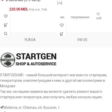
В наличии (0-3 часа)
[:ru]
220.00
MDL
Preț incl. TVA
12
vo:
Напряжение
volt
14.5
Рабочее
sv:
volt
напряжение
YUASA
VW OE
L-
st:
Тип сигнала
DFM(FR)
id:
BSS, LIN IDE
STARTGEN.MD - самый большой интернет-магазин по стартерам,
Тип питания
генератором, комплектующим к ним, и другой автоэлектрики в
ps:
Stator
регулятора
Молдове.
Так же, на нашем сервисе вы можете сделать ремонт вашего
Тип
стартера или генератора, или получить любую консультацию.
ct:
A-Circuit
размыкания
Moldova, or. Chisinau, str. Bucuriei, 1