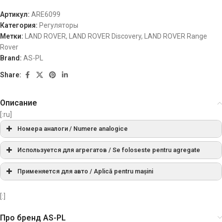
Артикул:
ARE6099
Категория:
Регуляторы
Метки:
LAND ROVER
,
LAND ROVER Discovery
,
LAND ROVER Range
Rover
Brand:
AS-PL
Share:
Описание
[:ru]
Номера аналоги / Numere analogice
AS
ARE6099
Используется для агрегатов / Se foloseste pentru agregate
Применяется для авто / Aplică pentru mașini
Cargo
330289
[:]
KRAUF
ARN5142UT
Про бренд AS-PL