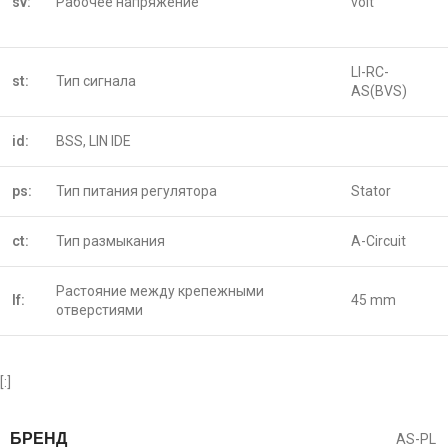
sv:
Рабочее напряжение
volt
LI-RC-
st:
Тип сигнала
AS(BVS)
id:
BSS, LIN IDE
ps:
Тип питания регулятора
Stator
ct:
Тип размыкания
A-Circuit
Растояние между крепежными
lf:
45 mm
отверстиями
[:]
БРЕНД
AS-PL