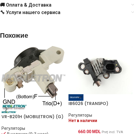
Mobiletron
VR-H2005-142
🚚 Оплата & Доставка
🔧 Услуги нашего сервиса
Transpo
IN6342
UTM
RN5142A
Похожие
Valeo
592023
IB6026 (TRANSPO)
Регуляторы
VR-B201H (MOBILETRON) (G)
Нет в наличии
Регуляторы
660.00
MDL
Preț incl. TVA