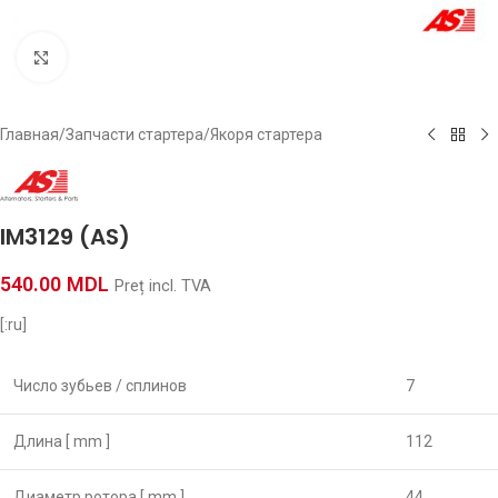
Click to enlarge
Главная
/
Запчасти стартера
/
Якоря стартера
IM3129 (AS)
540.00
MDL
Preț incl. TVA
[:ru]
Число зубьев / сплинов
7
Длина [ mm ]
112
Диаметр ротора [ mm ]
44