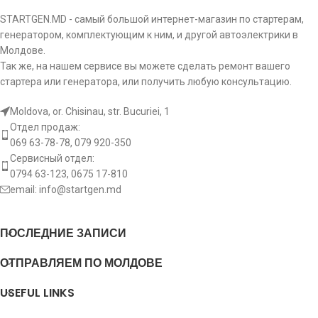
Civic 1.6 I, Civic 1.8 16V
STARTGEN.MD - самый большой интернет-магазин по стартерам,
генератором, комплектующим к ним, и другой автоэлектрики в
Coupe 1.6 16V, Coupe 1.6 I 16V, Coupe 2.0,
Молдове.
Coupe 2.0 16V, Elantra 1.8, Elantra 1.8 GLS,
Elantra 2.0, Elantra 2.0 GLS, Elantra 1.6 GLS,
Так же, на нашем сервисе вы можете сделать ремонт вашего
HYUNDAI
Lantra 1.6, Lantra 1.6 16V, Lantra 1.8 16V,
стартера или генератора, или получить любую консультацию.
Lantra 2.0, Matrix 1.8, Sonata 2.7 V6, Tiburon
1.8, Tiburon 2.0, Tiburon 2.0 FX, Tucson 2.0,
Moldova, or. Chisinau, str. Bucuriei, 1
Tucson 2.0 4WD
Отдел продаж:
069 63-78-78, 079 920-350
KIA
Carens 2.0, Cerato 2.0
Сервисный отдел:
0794 63-123, 0675 17-810
email:
info@startgen.md
LANCIA
Zeta 2.0 16V, Zeta 2.0 Turbo
Canter 3.6 TDi, Carisma 1.6, Space Star 1.3
ПОСЛЕДНИЕ ЗАПИСИ
MITSUBISHI
16V, Space Star 1.6 16V, Space Star 1.8 GDi
ОТПРАВЛЯЕМ ПО МОЛДОВЕ
Opel
Arena 1.9 Diesel
USEFUL LINKS
1007 1.4, 1007 1.4 16V, 1007 1.4 HDi, 106 1.0,