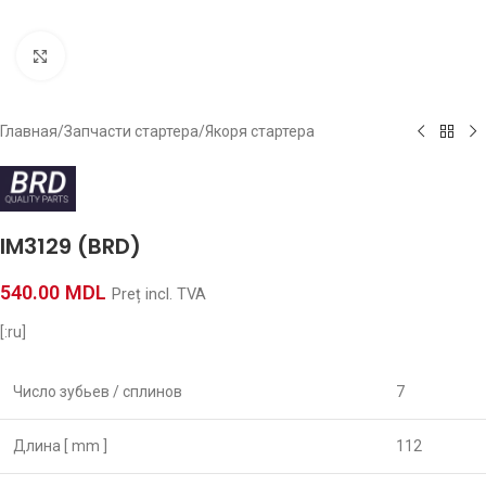
Click to enlarge
Главная
/
Запчасти стартера
/
Якоря стартера
IM3129 (BRD)
540.00
MDL
Preț incl. TVA
[:ru]
Число зубьев / сплинов
7
Длина [ mm ]
112